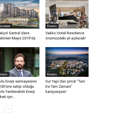
ündem
Finans
kyol Santral daire
Vakko Hotel-Residence
slimleri Mayıs 2019’da
önümüzdeki yıl açılacak!
inans
Finans
rlu Enerji sermayesinin
Sur Yapı’dan şimdi ‘‘Tam
00’üne sahip olduğu
Evi Tam Zamanı’’
rlu Yenilenebilir Enerji
kampanyası!
keti için...