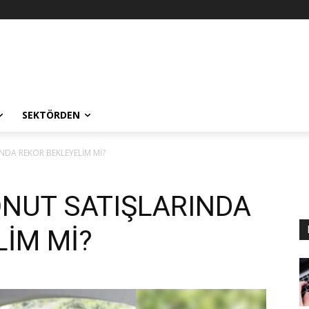
SEKTÖRDEN
NDA REKOR BEKLEYELİM Mİ?
ONUT SATIŞLARINDA
LİM Mİ?