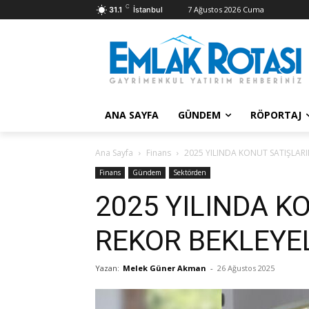
C
7 Ağustos 2026 Cuma
31.1
İstanbul
ANA SAYFA
GÜNDEM
RÖPORTAJ
Ana Sayfa
Finans
2025 YILINDA KONUT SATIŞLARI
Finans
Gündem
Sektörden
2025 YILINDA K
REKOR BEKLEYE
Yazan:
Melek Güner Akman
-
26 Ağustos 2025