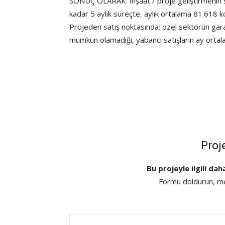
SONUÇ OLARAK: İnşaat / proje geliştirmenin sek
kadar 5 aylık süreçte, aylık ortalama 81.618 k
Projeden satış noktasında; özel sektörün ga
mümkün olamadığı, yabancı satışların ay ortala
Proj
Bu projeyle ilgili dah
Formu doldurun, mes