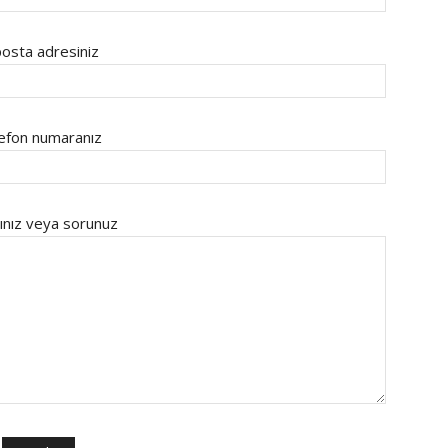
osta adresiniz
efon numaranız
ınız veya sorunuz