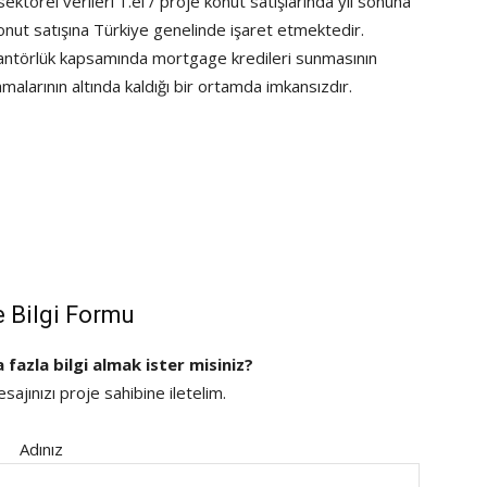
törel verileri 1.el / proje konut satışlarında yıl sonuna
onut satışına Türkiye genelinde işaret etmektedir.
rantörlük kapsamında mortgage kredileri sunmasının
malarının altında kaldığı bir ortamda imkansızdır.
e Bilgi Formu
a fazla bilgi almak ister misiniz?
ajınızı proje sahibine iletelim.
Adınız