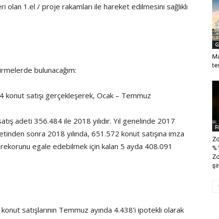
olan 1.el / proje rakamları ile hareket edilmesini sağlıklı
G
Ma
te
ndirmelerde bulunacağım:
4 konut satışı gerçekleşerek, Ocak – Temmuz
tış adeti 356.484 ile 2018 yılıdır. Yıl genelinde 2017
F
detinden sonra 2018 yılında, 651.572 konut satışına imza
Zo
nda rekorunu egale edebilmek için kalan 5 ayda 408.091
%1
Zo
şir
nut satışlarının Temmuz ayında 4.438’i ipotekli olarak