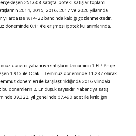
çekleşen 251.608 satışta ipotekli satışlar toplamı
satışlarının 2014, 2015, 2016, 2017 ve 2020 yıllarında
er yıllarda ise %14-22 bandında kaldığı gözlenmektedir.
z döneminde 0,114’e erişmesi ipotek kullanımlarında,
uz dönemi yabancıya satışların tamamının 1.El / Proje
leşen 1.913 ile Ocak – Temmuz döneminde 11.287 olarak
 Temmuz dönemleri ile karşılaştırıldığında 2016 yılındaki
t bu dönemlerin 2. En düşük sayısıdır. Yabancıya satış
de 39.322, yıl genelinde 67.490 adet ile kırıldığını