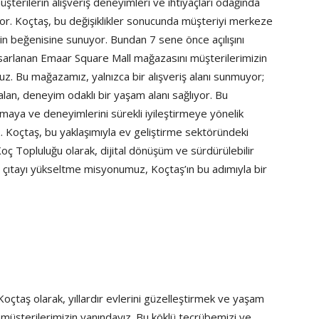
şterilerin alışveriş deneyimleri ve ihtiyaçları odağında
or. Koçtaş, bu değişiklikler sonucunda müşteriyi merkeze
erin beğenisine sunuyor. Bundan 7 sene önce açılışını
asarlanan Emaar Square Mall mağazasını müşterilerimizin
. Bu mağazamız, yalnızca bir alışveriş alanı sunmuyor;
lan, deneyim odaklı bir yaşam alanı sağlıyor. Bu
aya ve deneyimlerini sürekli iyileştirmeye yönelik
Koçtaş, bu yaklaşımıyla ev geliştirme sektöründeki
oç Topluluğu olarak, dijital dönüşüm ve sürdürülebilir
a çıtayı yükseltme misyonumuz, Koçtaş’ın bu adımıyla bir
çtaş olarak, yıllardır evlerini güzelleştirmek ve yaşam
 müşterilerimizin yanındayız. Bu köklü tecrübemizi ve