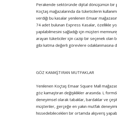
Perakende sektöründe dijital dönüşümün bir pa
Koçtaş mağazalarında da tüketicilerin kullanı
verdiği bu kasalar yenilenen Emaar mağazası
74 adet bulunan Express Kasalar, özellikle y
yapılabilmesini sağladığı için müşteri memnuniy
arayan tüketiciler için cazip bir seçenek olan 
gibi katma değerli görevlere odaklanmasına da
GÖZ KAMAŞTIRAN MUTFAKLAR
Yenilenen Koçtaş Emaar Square Mall mağazasın
göz kamaştıran değişiklikler arasında. L formda
deneyimsel olarak tabaklar, bardaklar ve çeşitl
müşteriler, gerçeğe en yakın mutfak deneyim
hissedebilecekleri bir ortamda alışveriş yapab