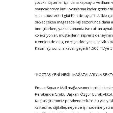
çocuk müşteriler için daha kapsayıcı ve ilham v
oyuncaklardan kutu oyunlarına kadar genişletilm
resim posterleri gibi tüm detaylar titizlikle ç
dikkat çeken mağazada; kış sezonunda daha ağı
öne çıkarken, yaz sezonunda ise rattan aynala
koleksiyonlar, müşterilerin alışveriş deneyimi
trendleri de en güncel şekilde yansıtılacak. 
Kasım ayı sonuna kadar geçerli 1.500 TL’ye 
“KOÇTAŞ YENİ NESİL MAĞAZALARIYLA SEKTÖ
Emaar Square Mall mağazasının kurdele kesi
Perakende Grubu Başkanı Özgür Burak Akkol, “
Koçtaş şirketimiz perakendecilikte 30 yıla ya
kalitesine, dijitalleşmeye ve iş modeline yatı