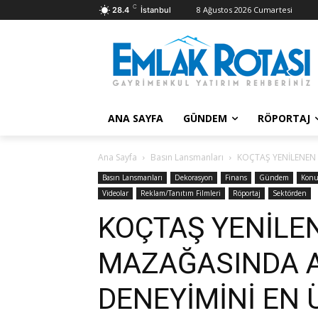
C
8 Ağustos 2026 Cumartesi
28.4
İstanbul
ANA SAYFA
GÜNDEM
RÖPORTAJ
Ana Sayfa
Basın Lansmanları
KOÇTAŞ YENİLENEN 
Basın Lansmanları
Dekorasyon
Finans
Gündem
Konut
Videolar
Reklam/Tanıtım Filmleri
Röportaj
Sektörden
KOÇTAŞ YENİLE
MAZAĞASINDA A
DENEYİMİNİ EN 