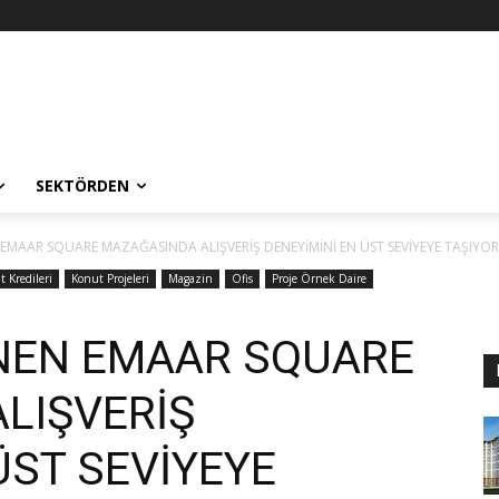
SEKTÖRDEN
EMAAR SQUARE MAZAĞASINDA ALIŞVERİŞ DENEYİMİNİ EN ÜST SEVİYEYE TAŞIYOR
 Kredileri
Konut Projeleri
Magazin
Ofis
Proje Örnek Daire
NEN EMAAR SQUARE
LIŞVERİŞ
ÜST SEVİYEYE