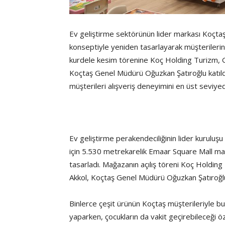
Ev geliştirme sektörünün lider markası Koçtaş
konseptiyle yeniden tasarlayarak müşterileri
kurdele kesim törenine Koç Holding Turizm,
Koçtaş Genel Müdürü Oğuzkan Şatıroğlu katıld
müşterileri alışveriş deneyimini en üst seviye
Ev geliştirme perakendeciliğinin lider kurulu
için 5.530 metrekarelik Emaar Square Mall mağ
tasarladı. Mağazanın açılış töreni Koç Holdi
Akkol, Koçtaş Genel Müdürü Oğuzkan Şatıroğlu 
Binlerce çeşit ürünün Koçtaş müşterileriyle bu
yaparken, çocukların da vakit geçirebileceği öz