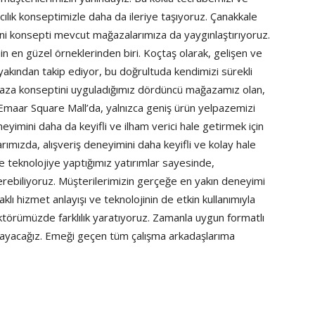
cılık konseptimizle daha da ileriye taşıyoruz. Çanakkale
i konsepti mevcut mağazalarımıza da yaygınlaştırıyoruz.
en güzel örneklerinden biri. Koçtaş olarak, gelişen ve
 yakından takip ediyor, bu doğrultuda kendimizi sürekli
ağaza konseptini uyguladığımız dördüncü mağazamız olan,
Emaar Square Mall’da, yalnızca geniş ürün yelpazemizi
yimini daha da keyifli ve ilham verici hale getirmek için
rımızda, alışveriş deneyimini daha keyifli ve kolay hale
kle teknolojiye yaptığımız yatırımlar sayesinde,
erebiliyoruz. Müşterilerimizin gerçeğe en yakın deneyimi
aklı hizmet anlayışı ve teknolojinin de etkin kullanımıyla
ktörümüzde farklılık yaratıyoruz. Zamanla uygun formatlı
ayacağız. Emeği geçen tüm çalışma arkadaşlarıma