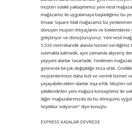
müşteri odaklı yaklaşımımızı yeni nesil mağaza
mağazamız ile uygulamaya başladığımız bu yen
Emaar Square Mall mağazamız bu yenilenmenin 
dönüşen müşteri ihtiyaçlarını ve beklentilerini
geliştiriyor ve dönüştürüyoruz. Yeni nesil m
5.530 metrekarelik alanda hizmet verdiğimiz 
sunmakla kalmadık, aynı zamanda alışveriş dene
yepyeni alanlar tasarladık. Yenilenen mağazala
getirecek birçok değişikliğe imza attık. Özelli
müşterilerimize daha hızlı ve verimli hizmet v
yaşayabilecekleri alanlar inşa ettik. Müşteri od
şekillendirilen yeni mağaza konseptimiz ile se
diğer mağazalarımızda da bu dönüşümü uygul
teşekkür ediyorum” diye konuştu.
EXPRESS KASALAR DEVREDE