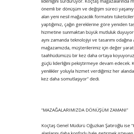
liderliğini sürdürüyor. Koçtaş mağazalarında mü
önemli bir dönüşüm ve değişim süreci yaşanıy
alan yeni nesil mağazacılık formatını tüketicil
yaptığımız, çağın gereklerine göre yeniden t
hizmetine sunmaktan büyük mutluluk duyuyoruz
aynı zamanda teknolojiyi ve tasarımı odağına a
mağazamızda, müşterilerimiz için değer yaratm
taahhüdümüzü bir kez daha ortaya koyuyoruz. 
güçlü liderliğini pekiştirmeye devam edecek. K
yenilikler yoluyla hizmet verdiğimiz her aland
kez daha somutlaşıyor” dedi.
“MAZAĞALARIMIZDA DÖNÜŞÜM ZAMANI”
Koçtaş Genel Müdürü Oğuzkan Şatıroğlu ise “Ko
alanlarını daha konforlu hale getirmek isteyen