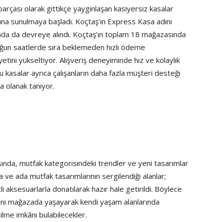
rçası olarak gittikçe yaygınlaşan kasiyersiz kasalar
mına sunulmaya başladı. Koçtaş’ın Express Kasa adını
nda da devreye alındı. Koçtaş’ın toplam 18 mağazasında
oğun saatlerde sıra beklemeden hızlı ödeme
etini yükseltiyor. Alışveriş deneyiminde hız ve kolaylık
bu kasalar ayrıca çalışanların daha fazla müşteri desteği
 olanak tanıyor.
da, mutfak kategorisindeki trendler ve yeni tasarımlar
 ve ada mutfak tasarımlarının sergilendiği alanlar;
i aksesuarlarla donatılarak hazır hale getirildi. Böylece
ini mağazada yaşayarak kendi yaşam alanlarında
ilme imkânı bulabilecekler.