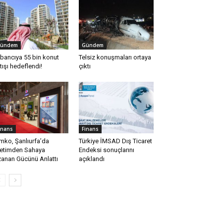
ündem
Gündem
bancıya 55 bin konut
Telsiz konuşmaları ortaya
tışı hedeflendi!
çıktı
inans
Finans
mko, Şanlıurfa’da
Türkiye İMSAD Dış Ticaret
etimden Sahaya
Endeksi sonuçlarını
anan Gücünü Anlattı
açıklandı