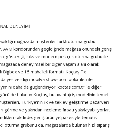
NAL DENEYİMİ
yapıldığı mağazada müşteriler farklı oturma grubu
kler. AVM koridorundan geçildiğinde mağaza önündeki geniş
en; gösterişli, lüks ve modern pek çok oturma grubu ile
, mağazada deneyimsel bir diğer yaşam alanı olarak
lı Bigbox ve 15 mahalleli formatlı Koçtaş Fix
a yer verdiği mobilya showroom bölümleri ile
imini daha da güçlendiriyor. koctas.com.tr ile diğer
 gücü de bulunan Koçtaş, bu avantajı iş modelinin temel
üşterileri, Türkiye’nin ilk ve tek ev geliştirme pazaryeri
rı görme ve yakından inceleme fırsatı yakalayabiliyorlar.
ndikleri takdirde; geniş ürün yelpazesiyle tematik
klı oturma grubunu da, mağazalarda bulunan hızlı sipariş