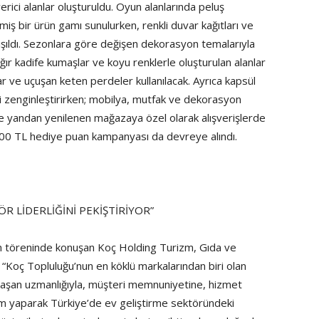
erici alanlar oluşturuldu. Oyun alanlarında peluş
iş bir ürün gamı sunulurken, renkli duvar kağıtları ve
alışıldı. Sezonlara göre değişen dekorasyon temalarıyla
r kadife kumaşlar ve koyu renklerle oluşturulan alanlar
r ve uçuşan keten perdeler kullanılacak. Ayrıca kapsül
ni zenginleştirirken; mobilya, mutfak ve dekorasyon
Öte yandan yenilenen mağazaya özel olarak alışverişlerde
500 TL hediye puan kampanyası da devreye alındı.
R LİDERLİĞİNİ PEKİŞTİRİYOR”
m töreninde konuşan Koç Holding Turizm, Gıda ve
Koç Topluluğu’nun en köklü markalarından biri olan
klaşan uzmanlığıyla, müşteri memnuniyetine, hizmet
rım yaparak Türkiye’de ev geliştirme sektöründeki