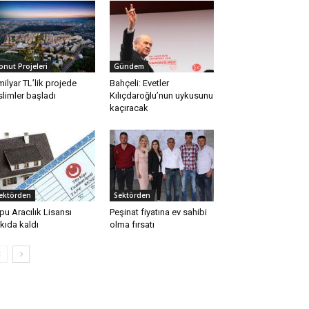
onut Projeleri
Gündem
milyar TL’lik projede
Bahçeli: Evetler
slimler başladı
Kılıçdaroğlu’nun uykusunu
kaçıracak
ektörden
Sektörden
pu Aracılık Lisansı
Peşinat fiyatına ev sahibi
kıda kaldı
olma fırsatı