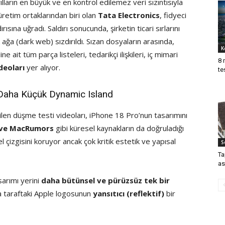
ların en büyük ve en kontrol edilemez veri sızıntısıyla
üretim ortaklarından biri olan
Tata Electronics
, fidyeci
ırısına uğradı. Saldırı sonucunda, şirketin ticari sırlarını
 ağa (dark web) sızdırıldı. Sızan dosyaların arasında,
K
e ait tüm parça listeleri, tedarikçi ilişkileri, iç mimari
8 
deoları
yer alıyor.
te
: Daha Küçük Dynamic Island
len düşme testi videoları, iPhone 18 Pro’nun tasarımını
 ve MacRumors
gibi küresel kaynakların da doğruladığı
l çizgisini koruyor ancak çok kritik estetik ve yapısal
S
Ta
as
sarımı yerini
daha bütünsel ve pürüzsüz tek bir
ka taraftaki Apple logosunun
yansıtıcı (reflektif)
bir