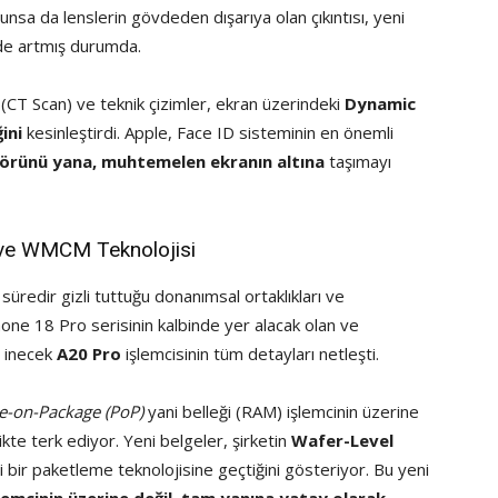
unsa da lenslerin gövdeden dışarıya olan çıkıntısı, yeni
lde artmış durumda.
 (CT Scan) ve teknik çizimler, ekran üzerindeki
Dynamic
ini
kesinleştirdi. Apple, Face ID sisteminin en önemli
nsörünü yana, muhtemelen ekranın altına
taşımayı
ve WMCM Teknolojisi
 süredir gizli tuttuğu donanımsal ortaklıkları ve
Phone 18 Pro serisinin kalbinde yer alacak olan ve
 inecek
A20 Pro
işlemcisinin tüm detayları netleşti.
e-on-Package (PoP)
yani belleği (RAM) işlemcinin üzerine
ikte terk ediyor. Yeni belgeler, şirketin
Wafer-Level
i bir paketleme teknolojisine geçtiğini gösteriyor. Bu yeni