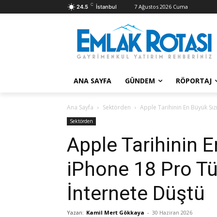
C
7 Ağustos 2026 Cuma
24.5
İstanbul
ANA SAYFA
GÜNDEM
RÖPORTAJ
Ana Sayfa
Sektörden
Apple Tarihinin En Büyük Sız
Sektörden
Apple Tarihinin E
iPhone 18 Pro Tü
İnternete Düştü
Yazan:
Kamil Mert Gökkaya
-
30 Haziran 2026