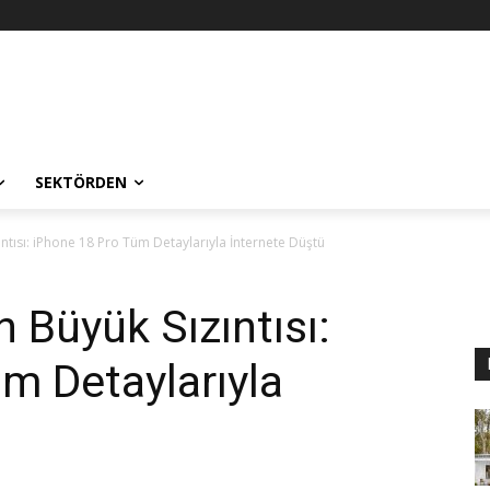
SEKTÖRDEN
ıntısı: iPhone 18 Pro Tüm Detaylarıyla İnternete Düştü
n Büyük Sızıntısı:
m Detaylarıyla