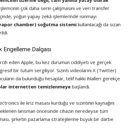
lemcinin üzerine değil, tam yanına yatay olarak
 işlemcinin çok daha serin çalışmasını ve veri transfer
 içinde, yoğun yapay zekâ işlemlerinde ısınmayı
(vapor chamber) soğutma sistemi
kullanılacağı da sızan
ildi.
k Engelleme Dalgası
tercih eden Apple, bu kez durumun ciddiyeti ve gerçek
resif bir tutum sergiliyor. Sızıntı videolarını X (Twitter)
uların da bulunduğu hesaplar, telif hakkı ihlalleri gerekçe
eolar internetten temizlenmeye
başlandı.
ectronics ile kriz masası kurduğu ve sızıntının kaynağını
ası beklenen lansman öncesinde cihazın neredeyse tüm
kması, şirketin pazarlama stratejilerine büyük bir darbe