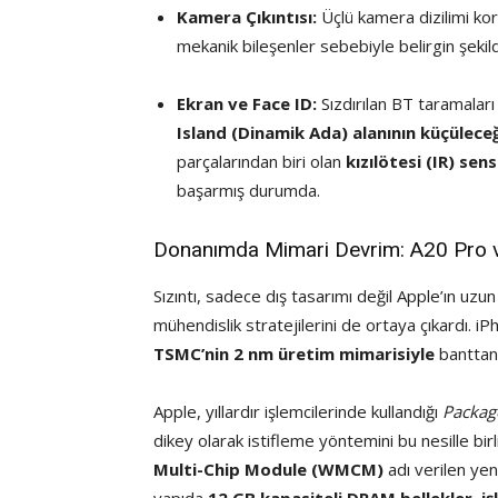
Kamera Çıkıntısı:
Üçlü kamera dizilimi kor
mekanik bileşenler sebebiyle belirgin şeki
Ekran ve Face ID:
Sızdırılan BT taramaları
Island (Dinamik Ada) alanının küçüleceğ
parçalarından biri olan
kızılötesi (IR) se
başarmış durumda.
Donanımda Mimari Devrim: A20 Pro 
Sızıntı, sadece dış tasarımı değil Apple’ın uzun
mühendislik stratejilerini de ortaya çıkardı. i
TSMC’nin 2 nm üretim mimarisiyle
banttan
Apple, yıllardır işlemcilerinde kullandığı
Packag
dikey olarak istifleme yöntemini bu nesille birl
Multi-Chip Module (WMCM)
adı verilen yen