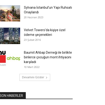
Sylvana İstanbul’un Yapı Ruhsatı
Onaylandı
20 Haziran 2023
Velvet Towers’da kişiye özel
ödeme şeçenekleri
23 Şubat 2016
Baumit Ahbap Derneği ile birlikte
binlerce çocuğun mont ihtiyacını
karşıladı
10 Mart 2022
Devamını Göster
SON HABERLER