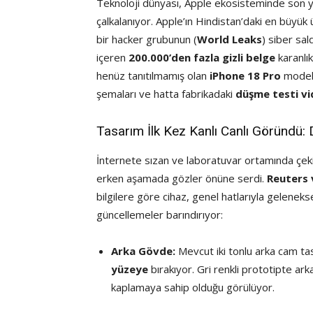
Teknoloji dünyası, Apple ekosisteminde son yıl
çalkalanıyor. Apple’ın Hindistan’daki en büyük 
bir hacker grubunun (
World Leaks
) siber sald
içeren
200.000’den fazla gizli belge
karanlık
henüz tanıtılmamış olan
iPhone 18 Pro
modelin
şemaları ve hatta fabrikadaki
düşme testi vi
Tasarım İlk Kez Kanlı Canlı Göründü
İnternete sızan ve laboratuvar ortamında çeki
erken aşamada gözler önüne serdi.
Reuters
bilgilere göre cihaz, genel hatlarıyla gelenekse
güncellemeler barındırıyor:
Arka Gövde:
Mevcut iki tonlu arka cam ta
yüzeye
bırakıyor. Gri renkli prototipte ar
kaplamaya sahip olduğu görülüyor.