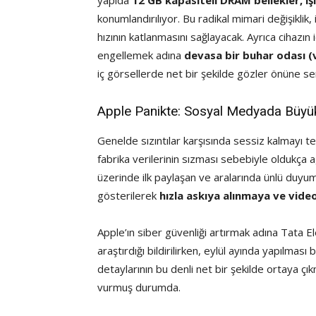
yapıda
12 GB kapasiteli DRAM bellekler, iş
konumlandırılıyor. Bu radikal mimari değişiklik,
hızının katlanmasını sağlayacak. Ayrıca cihazın
engellemek adına
devasa bir buhar odası 
iç görsellerde net bir şekilde gözler önüne ser
Apple Panikte: Sosyal Medyada Büyü
Genelde sızıntılar karşısında sessiz kalmayı 
fabrika verilerinin sızması sebebiyle oldukça ag
üzerinde ilk paylaşan ve aralarında ünlü duyumc
gösterilerek
hızla askıya alınmaya ve vid
Apple’ın siber güvenliği artırmak adına Tata El
araştırdığı bildirilirken, eylül ayında yapılm
detaylarının bu denli net bir şekilde ortaya çı
vurmuş durumda.