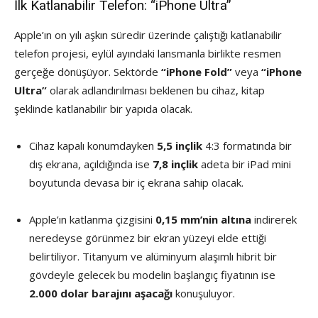
İlk Katlanabilir Telefon: “iPhone Ultra”
Apple’ın on yılı aşkın süredir üzerinde çalıştığı katlanabilir
telefon projesi, eylül ayındaki lansmanla birlikte resmen
gerçeğe dönüşüyor. Sektörde
“iPhone Fold”
veya
“iPhone
Ultra”
olarak adlandırılması beklenen bu cihaz, kitap
şeklinde katlanabilir bir yapıda olacak.
Cihaz kapalı konumdayken
5,5 inçlik
4:3 formatında bir
dış ekrana, açıldığında ise
7,8 inçlik
adeta bir iPad mini
boyutunda devasa bir iç ekrana sahip olacak.
Apple’ın katlanma çizgisini
0,15 mm’nin altına
indirerek
neredeyse görünmez bir ekran yüzeyi elde ettiği
belirtiliyor. Titanyum ve alüminyum alaşımlı hibrit bir
gövdeyle gelecek bu modelin başlangıç fiyatının ise
2.000 dolar barajını aşacağı
konuşuluyor.