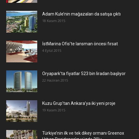
Adam Kule’nin mağazaları da satışa çıktı
18 Kasım 2015
İstMarina Ofis’te lansman öncesi fırsat
4 Eylül 2015
Oryapark’ta fiyatlar 523 bin liradan başlıyor
22 Haziran 2015
​Kuzu Grup’tan Ankara’ya iki yeni proje
19 Kasım 2015
Türkiye’nin ilk ve tek dikey ormanı Greenox