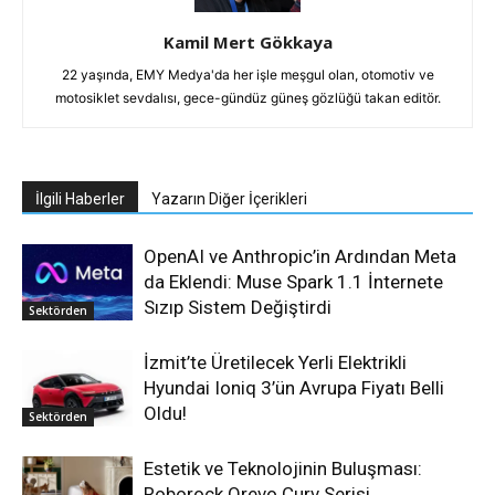
Kamil Mert Gökkaya
22 yaşında, EMY Medya'da her işle meşgul olan, otomotiv ve
motosiklet sevdalısı, gece-gündüz güneş gözlüğü takan editör.
İlgili Haberler
Yazarın Diğer İçerikleri
OpenAI ve Anthropic’in Ardından Meta
da Eklendi: Muse Spark 1.1 İnternete
Sızıp Sistem Değiştirdi
Sektörden
İzmit’te Üretilecek Yerli Elektrikli
Hyundai Ioniq 3’ün Avrupa Fiyatı Belli
Oldu!
Sektörden
Estetik ve Teknolojinin Buluşması:
Roborock Qrevo Curv Serisi