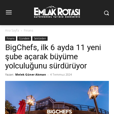
Ana Sayfa
Finans
Finans
Gündem
Sektörden
BigChefs, ilk 6 ayda 11 yeni
şube açarak büyüme
yolculuğunu sürdürüyor
Yazan:
Melek Güner Akman
-
4 Temmuz 2024