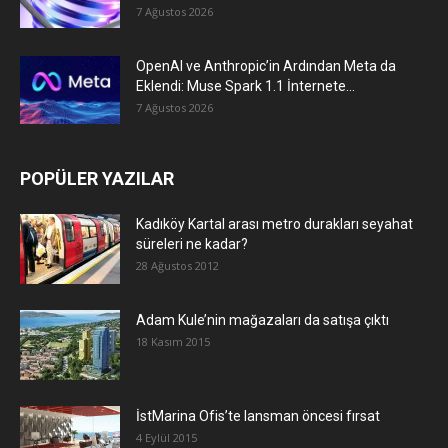
7 Ağustos 2026
OpenAI ve Anthropic’in Ardından Meta da
Eklendi: Muse Spark 1.1 İnternete...
7 Ağustos 2026
POPÜLER YAZILAR
Kadıköy Kartal arası metro durakları seyahat
süreleri ne kadar?
28 Ağustos 2012
Adam Kule’nin mağazaları da satışa çıktı
18 Kasım 2015
İstMarina Ofis’te lansman öncesi fırsat
4 Eylül 2015