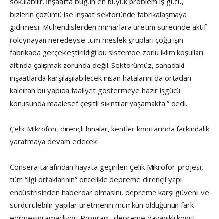
sokulabilir. İnşaatta bugün en büyük problem iş gücü,
bizlerin çözümü ise inşaat sektöründe fabrikalaşmaya
gidilmesi. Mühendislerden mimarlara üretim sürecinde aktif
roloynayan neredeyse tüm meslek grupları çoğu işin
fabrikada gerçekleştirildiği bu sistemde zorlu iklim koşulları
altında çalışmak zorunda değil. Sektörümüz, sahadaki
inşaatlarda karşılaşılabilecek insan hatalarını da ortadan
kaldıran bu yapıda faaliyet göstermeye hazır işgücü
konusunda maalesef çeşitli sıkıntılar yaşamakta.” dedi.
Çelik Mikrofon, dirençli binalar, kentler konularında farkındalık
yaratmaya devam edecek
Consera tarafından hayata geçirilen Çelik Mikrofon projesi,
tüm “ilgi ortaklarının” öncelikle depreme dirençli yapı
endüstrisinden haberdar olmasını, depreme karşı güvenli ve
sürdürülebilir yapılar üretmenin mümkün olduğunun fark
edilmesini amaçlıyor. Program, depreme dayanıklı konut