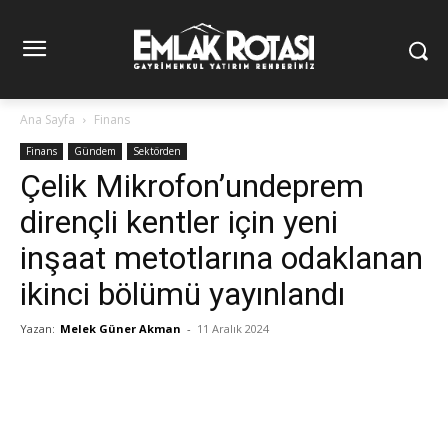
Ana Sayfa
Finans
Finans
Gündem
Sektörden
Çelik Mikrofon’undeprem
dirençli kentler için yeni
inşaat metotlarına odaklanan
ikinci bölümü yayınlandı
Yazan:
Melek Güner Akman
-
11 Aralık 2024