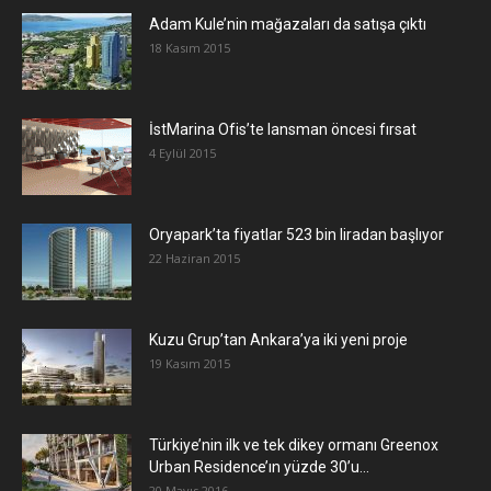
Adam Kule’nin mağazaları da satışa çıktı
18 Kasım 2015
İstMarina Ofis’te lansman öncesi fırsat
4 Eylül 2015
Oryapark’ta fiyatlar 523 bin liradan başlıyor
22 Haziran 2015
​Kuzu Grup’tan Ankara’ya iki yeni proje
19 Kasım 2015
Türkiye’nin ilk ve tek dikey ormanı Greenox
Urban Residence’ın yüzde 30’u...
20 Mayıs 2016