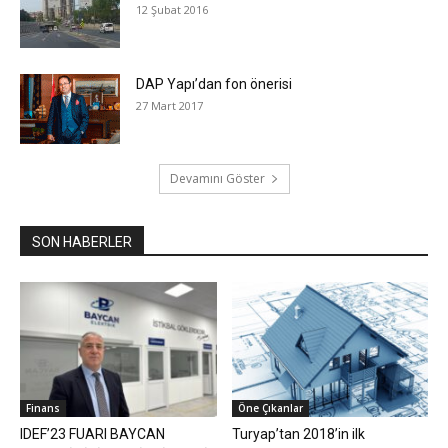
12 Şubat 2016
DAP Yapı’dan fon önerisi
27 Mart 2017
Devamını Göster
SON HABERLER
Finans
Öne Çıkanlar
IDEF’23 FUARI BAYCAN
Turyap’tan 2018’in ilk