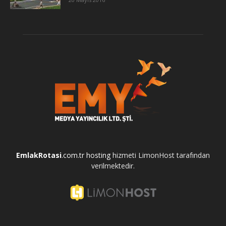
EmlakRotasi
.com.tr
hosting
hizmeti LimonHost tarafından
verilmektedir.