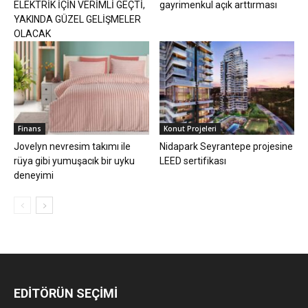
ELEKTRİK İÇİN VERİMLİ GEÇTİ,
gayrimenkul açık arttırması
YAKINDA GÜZEL GELİŞMELER
OLACAK
Finans
Konut Projeleri
Jovelyn nevresim takımı ile
Nidapark Seyrantepe projesine
rüya gibi yumuşacık bir uyku
LEED sertifikası
deneyimi
EDİTÖRÜN SEÇİMİ