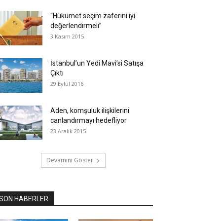
“Hükümet seçim zaferini iyi
değerlendirmeli”
3 Kasım 2015
İstanbul’un Yedi Mavi’si Satışa
Çıktı
29 Eylül 2016
Aden, komşuluk ilişkilerini
canlandırmayı hedefliyor
23 Aralık 2015
Devamını Göster
SON HABERLER