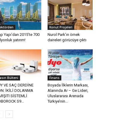
ektörden
Konut Projeleri
p Yapı’dan 2015’te 700
Nurol Park’ın örnek
lyonluk yatırım!
daireleri görücüye çıktı
asın Bülteni
Finans
Y VE SAÇ DERDİNE
Boyada İlklerin Markası,
N: İKİLİ DOLANMA
Alanında Ar – Ge Lideri,
RŞITI SİSTEMLİ
Uluslararası Arenada
BOROCK S9...
Türkiye’nin...