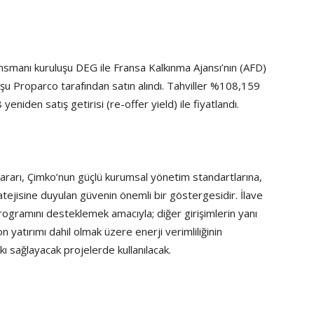
ansmanı kuruluşu DEG ile Fransa Kalkınma Ajansı’nın (AFD)
luşu Proparco tarafından satın alındı. Tahviller %108,159
eniden satış getirisi (re-offer yield) ile fiyatlandı.
kararı, Çimko’nun güçlü kurumsal yönetim standartlarına,
atejisine duyulan güvenin önemli bir göstergesidir. İlave
rogramını desteklemek amacıyla; diğer girişimlerin yanı
n yatırımı dahil olmak üzere enerji verimliliğinin
kı sağlayacak projelerde kullanılacak.