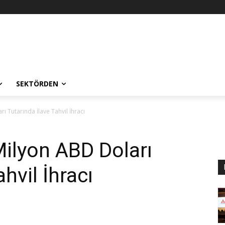
SEKTÖRDEN
 Tutarında İlave Tahvil İhracı
ilyon ABD Doları
hvil İhracı