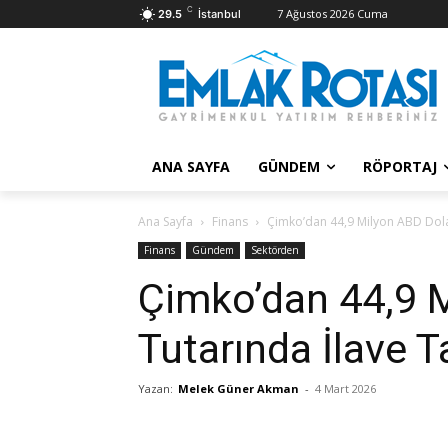
C
7 Ağustos 2026 Cuma
29.5
İstanbul
ANA SAYFA
GÜNDEM
RÖPORTAJ
Ana Sayfa
Finans
Çimko’dan 44,9 Milyon ABD Doları
Finans
Gündem
Sektörden
Çimko’dan 44,9 M
Tutarında İlave Ta
Yazan:
Melek Güner Akman
-
4 Mart 2026