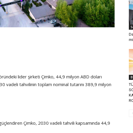
S
Da
mi
ründeki lider şirketi Çimko, 44,9 milyon ABD doları
B
30 vadeli tahvilinin toplam nominal tutarını 389,9 milyon
TÜ
SO
KA
RO
ı güçlendiren Çimko, 2030 vadeli tahvili kapsamında 44,9