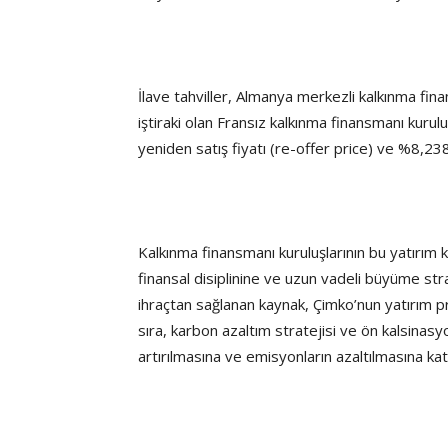
İlave tahviller, Almanya merkezli kalkınma fin
iştiraki olan Fransız kalkınma finansmanı kuru
yeniden satış fiyatı (re-offer price) ve %8,238 y
Kalkınma finansmanı kuruluşlarının bu yatırım 
finansal disiplinine ve uzun vadeli büyüme str
ihraçtan sağlanan kaynak, Çimko’nun yatırım p
sıra, karbon azaltım stratejisi ve ön kalsinasyo
artırılmasına ve emisyonların azaltılmasına kat