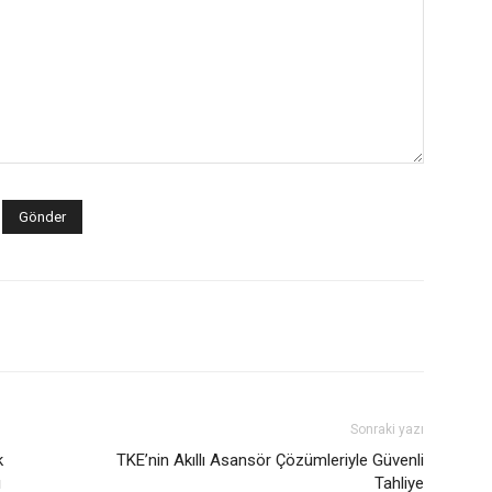
Sonraki yazı
k
TKE’nin Akıllı Asansör Çözümleriyle Güvenli
ı
Tahliye