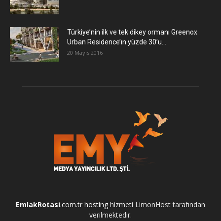
Türkiye’nin ilk ve tek dikey ormanı Greenox
Urban Residence’ın yüzde 30’u...
20 Mayıs 2016
EmlakRotasi
.com.tr
hosting
hizmeti LimonHost tarafından
verilmektedir.