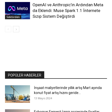
OpenAI ve Anthropic’in Ardından Meta
da Eklendi: Muse Spark 1.1 İnternete
Sızıp Sistem Değiştirdi
Sektörden
POPÜLER HABERLER
İnşaat maliyetlerinde yıllık artış Mart ayında
konut fiyat artış hızını geride...
13 Mayıs 2024
Echomar Famerit İzmir projesinde fiyatlar