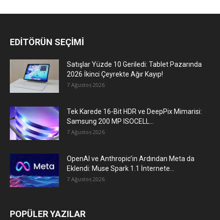
EDİTÖRÜN SEÇİMİ
Satışlar Yüzde 10 Geriledi: Tablet Pazarında
2026 İkinci Çeyrekte Ağır Kayıp!
7 Ağustos 2026
Tek Karede 16-Bit HDR ve DeepPix Mimarisi:
Samsung 200 MP ISOCELL...
7 Ağustos 2026
OpenAI ve Anthropic’in Ardından Meta da
Eklendi: Muse Spark 1.1 İnternete...
7 Ağustos 2026
POPÜLER YAZILAR