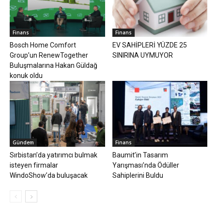
Finans
Finans
Bosch Home Comfort
EV SAHİPLERİ YÜZDE 25
Group’un RenewTogether
SINIRINA UYMUYOR
Buluşmalarına Hakan Güldağ
konuk oldu
Gündem
Finans
Sırbistan’da yatırımcı bulmak
Baumit’in Tasarım
isteyen firmalar
Yarışması’nda Ödüller
WindoShow’da buluşacak
Sahiplerini Buldu