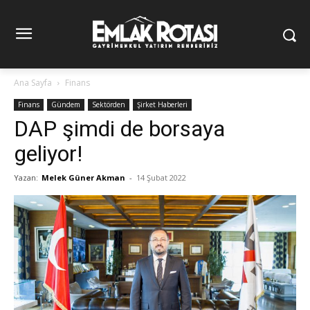
Ana Sayfa
Finans
Finans
Gündem
Sektörden
Şirket Haberleri
DAP şimdi de borsaya
geliyor!
Yazan:
Melek Güner Akman
-
14 Şubat 2022