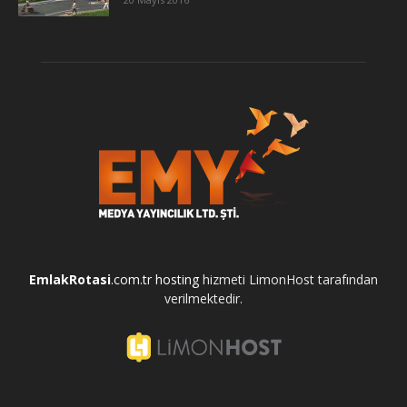
EmlakRotasi
.com.tr
hosting
hizmeti LimonHost tarafından
verilmektedir.