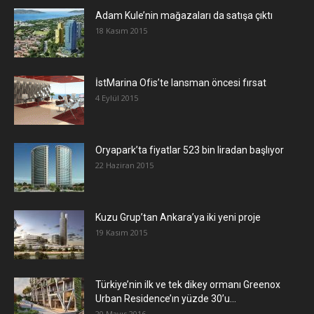
Adam Kule’nin mağazaları da satışa çıktı
18 Kasım 2015
İstMarina Ofis’te lansman öncesi fırsat
4 Eylül 2015
Oryapark’ta fiyatlar 523 bin liradan başlıyor
22 Haziran 2015
​Kuzu Grup’tan Ankara’ya iki yeni proje
19 Kasım 2015
Türkiye’nin ilk ve tek dikey ormanı Greenox
Urban Residence’ın yüzde 30’u...
20 Mayıs 2016