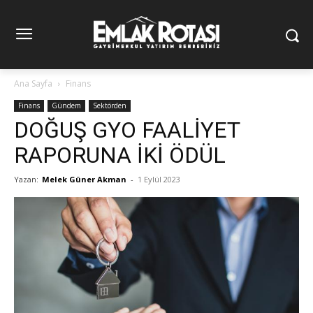
Ana Sayfa
Finans
Finans
Gündem
Sektörden
DOĞUŞ GYO FAALİYET
RAPORUNA İKİ ÖDÜL
Yazan:
Melek Güner Akman
-
1 Eylül 2023