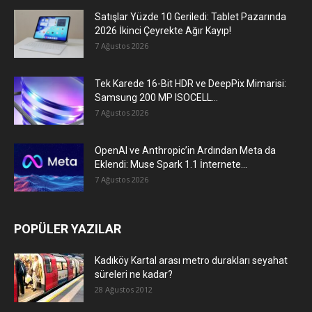
Satışlar Yüzde 10 Geriledi: Tablet Pazarında
2026 İkinci Çeyrekte Ağır Kayıp!
7 Ağustos 2026
Tek Karede 16-Bit HDR ve DeepPix Mimarisi:
Samsung 200 MP ISOCELL...
7 Ağustos 2026
OpenAI ve Anthropic’in Ardından Meta da
Eklendi: Muse Spark 1.1 İnternete...
7 Ağustos 2026
POPÜLER YAZILAR
Kadıköy Kartal arası metro durakları seyahat
süreleri ne kadar?
28 Ağustos 2012