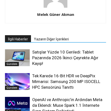
Melek Güner Akman
İlgili Haberler
Yazarın Diğer İçerikleri
Satışlar Yüzde 10 Geriledi: Tablet
Pazarında 2026 İkinci Çeyrekte Ağır
Kayıp!
Gündem
Tek Karede 16-Bit HDR ve DeepPix
Mimarisi: Samsung 200 MP ISOCELL
HPC Sensörünü Tanıttı
Gündem
OpenAI ve Anthropic’in Ardından Meta
da Eklendi: Muse Spark 1.1 İnternete
Sızıp Sistem Değiştirdi