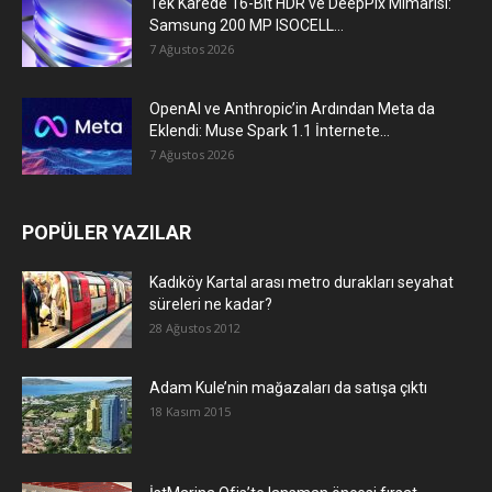
Tek Karede 16-Bit HDR ve DeepPix Mimarisi:
Samsung 200 MP ISOCELL...
7 Ağustos 2026
OpenAI ve Anthropic’in Ardından Meta da
Eklendi: Muse Spark 1.1 İnternete...
7 Ağustos 2026
POPÜLER YAZILAR
Kadıköy Kartal arası metro durakları seyahat
süreleri ne kadar?
28 Ağustos 2012
Adam Kule’nin mağazaları da satışa çıktı
18 Kasım 2015