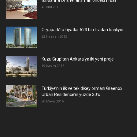
İstMarina Ofis’te lansman öncesi fırsat
4 Eylül 2015
Oryapark’ta fiyatlar 523 bin liradan başlıyor
22 Haziran 2015
​Kuzu Grup’tan Ankara’ya iki yeni proje
19 Kasım 2015
Türkiye’nin ilk ve tek dikey ormanı Greenox
Urban Residence’ın yüzde 30’u...
20 Mayıs 2016