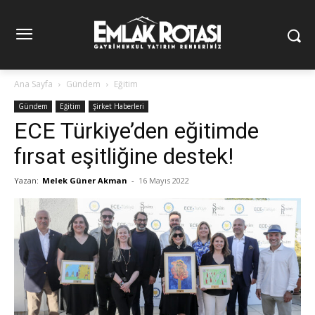
Ana Sayfa
Gündem
Eğitim
Gündem
Eğitim
Şirket Haberleri
ECE Türkiye’den eğitimde
fırsat eşitliğine destek!
Yazan:
Melek Güner Akman
-
16 Mayıs 2022