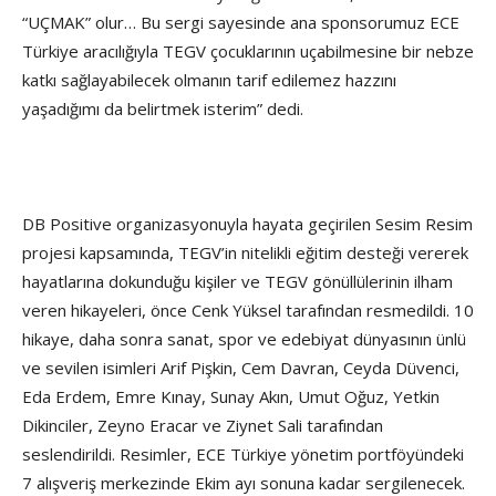
“UÇMAK” olur… Bu sergi sayesinde ana sponsorumuz ECE
Türkiye aracılığıyla TEGV çocuklarının uçabilmesine bir nebze
katkı sağlayabilecek olmanın tarif edilemez hazzını
yaşadığımı da belirtmek isterim” dedi.
DB Positive organizasyonuyla hayata geçirilen Sesim Resim
projesi kapsamında, TEGV’in nitelikli eğitim desteği vererek
hayatlarına dokunduğu kişiler ve TEGV gönüllülerinin ilham
veren hikayeleri, önce Cenk Yüksel tarafından resmedildi. 10
hikaye, daha sonra sanat, spor ve edebiyat dünyasının ünlü
ve sevilen isimleri Arif Pişkin, Cem Davran, Ceyda Düvenci,
Eda Erdem, Emre Kınay, Sunay Akın, Umut Oğuz, Yetkin
Dikinciler, Zeyno Eracar ve Ziynet Sali tarafından
seslendirildi. Resimler, ECE Türkiye yönetim portföyündeki
7 alışveriş merkezinde Ekim ayı sonuna kadar sergilenecek.