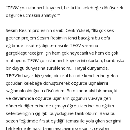
“TEGV çocuklarının hikayeleri, bir tırtılın kelebeğe dönüşerek
özgürce uçmasını anlatıyor”
Sesim Resim projesinin sahibi Cenk Yüksel, “İlki çok ses
getiren projem Sesim Resim’in ikinci bacağını bu defa
eğitimde fırsat eşitliği teması ile TEGV yararına
gerçekleştireceğim için hem çok heyecanlı ve hem de çok
mutluyum. TEGV çocuklarının hikayelerini okurken, bambaşka
bir duygu dünyasına sürüklendim… Hayal dünyamda,
TEGV’in başardığı şeyin, bir tırtıl halinde kendilerine gelen
çocukları kelebeğe dönüştürerek özgürce uçmalarını
sağlamak olduğunu düşündüm. Bu o kadar ulvi bir amaç ki…
Ve devamında özgürce uçanların çoğunun yuvaya geri
dönerek diğerlerine de uçmayı öğrettiklerine; bu eğitim
seferberliğinin çığ gibi büyüdüğüne tanık oldum. Bana bu
sezon “eğitimde fırsat eşitliği” teması ile yola çıkan sergimi
tek kelime ile nasıl tanımlayacağımı sorsanız, cevabım