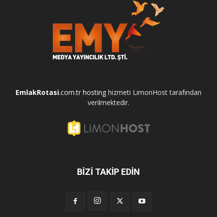
EmlakRotasi
.com.tr
hosting
hizmeti LimonHost tarafından
verilmektedir.
BİZİ TAKİP EDİN