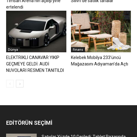
Timsah Arena’nın açılışı yine
Silivri’de satılık tarlalar
ertelendi
Dünya
Finans
ELEKTRİKLİ CANAVAR YIKIP
Kelebek Mobilya 233’üncü
GEÇMEYE GELDİ: AUDİ
Mağazasını Adıyaman’da Açtı
NUVOLARİ RESMEN TANITILDI
EDİTÖRÜN SEÇİMİ
Satışlar Yüzde 10 Geriledi: Tablet Pazarında