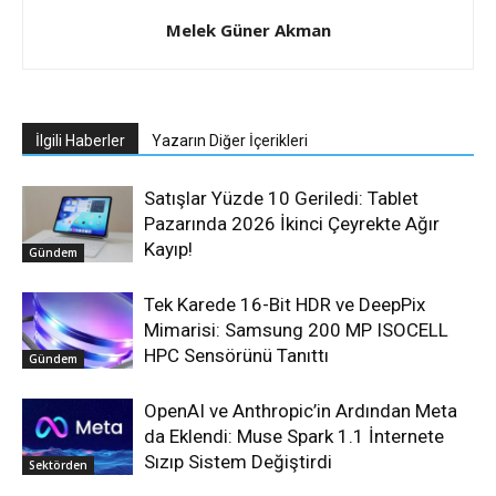
Melek Güner Akman
İlgili Haberler
Yazarın Diğer İçerikleri
Satışlar Yüzde 10 Geriledi: Tablet
Pazarında 2026 İkinci Çeyrekte Ağır
Kayıp!
Gündem
Tek Karede 16-Bit HDR ve DeepPix
Mimarisi: Samsung 200 MP ISOCELL
HPC Sensörünü Tanıttı
Gündem
OpenAI ve Anthropic’in Ardından Meta
da Eklendi: Muse Spark 1.1 İnternete
Sızıp Sistem Değiştirdi
Sektörden