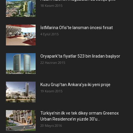
18 Kasım 2015
İstMarina Ofis’te lansman öncesi fırsat
4 Eylül 2015
Oryapark’ta fiyatlar 523 bin liradan başlıyor
22 Haziran 2015
​Kuzu Grup’tan Ankara’ya iki yeni proje
19 Kasım 2015
Türkiye’nin ilk ve tek dikey ormanı Greenox
Urban Residence’ın yüzde 30’u...
20 Mayıs 2016