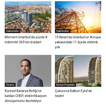
Sektörden
Sektörden
Moment İstanbul’da yüzde 8
15 Nisan’da İstanbul’un Avrupa
indirimle! 269 bin liradan!
yakasındaki 11 ilçede elektrik
yok
Finans
Konut Projeleri
Küresel Batarya Birliği’ne
Çukurova Balkon Eylül’de
katılan CHEP, elektrifikasyon
teslim
dönüşümünü destekliyor