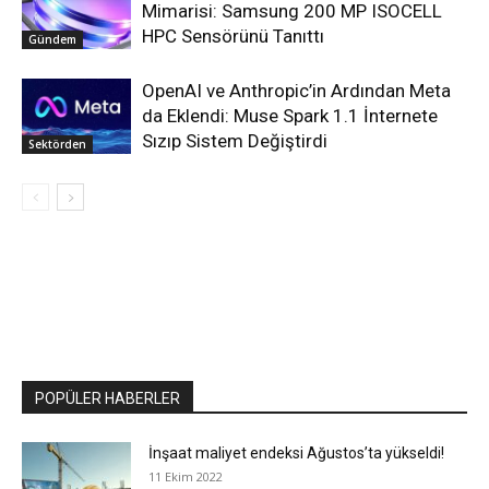
Mimarisi: Samsung 200 MP ISOCELL
HPC Sensörünü Tanıttı
Gündem
OpenAI ve Anthropic’in Ardından Meta
da Eklendi: Muse Spark 1.1 İnternete
Sızıp Sistem Değiştirdi
Sektörden
POPÜLER HABERLER
İnşaat maliyet endeksi Ağustos’ta yükseldi!
11 Ekim 2022