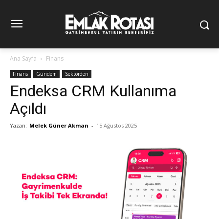
Ana Sayfa
Finans
Finans
Gündem
Sektörden
Endeksa CRM Kullanıma
Açıldı
Yazan:
Melek Güner Akman
-
15 Ağustos 2025