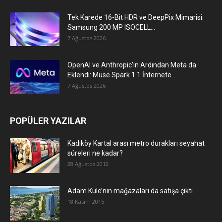
Tek Karede 16-Bit HDR ve DeepPix Mimarisi:
Samsung 200 MP ISOCELL...
7 Ağustos 2026
OpenAI ve Anthropic’in Ardından Meta da
Eklendi: Muse Spark 1.1 İnternete...
7 Ağustos 2026
POPÜLER YAZILAR
Kadıköy Kartal arası metro durakları seyahat
süreleri ne kadar?
28 Ağustos 2012
Adam Kule’nin mağazaları da satışa çıktı
18 Kasım 2015