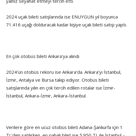
yalnız seyahat etmeyi tercih etti.
2024 uçak bileti satışlarında ise ENUYGUN yıl boyunca
71.416 uçağı dolduracak kadar kişiye uçak bileti satışı yaptı.
En çok otobüs bileti Ankara’ya alındı
2024’ün otobüs rekoru ise Ankara’da. Ankara’yı İstanbul,
İzmir, Antalya ve Bursa takip ediyor. Otobüs bileti
satışlarında yılın en çok tercih edilen rotalar ise İzmir-
İstanbul, Ankara-İzmir, Ankara-İstanbul.
Verilere göre en ucuz otobüs bileti Adana-Şanlıurfa için 1
TL’den satılırken, en pahalı bilet ise 5.950 TL ile İstanbul –