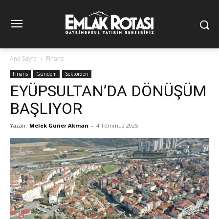
Ana Sayfa
Finans
Finans
Gündem
Sektörden
EYÜPSULTAN’DA DÖNÜŞÜM
BAŞLIYOR
Yazan:
Melek Güner Akman
-
4 Temmuz 2025