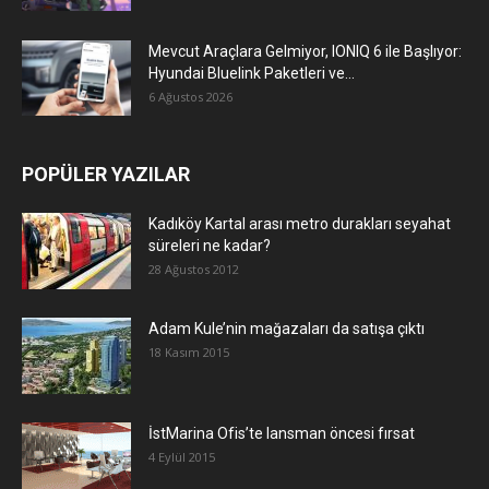
Mevcut Araçlara Gelmiyor, IONIQ 6 ile Başlıyor:
Hyundai Bluelink Paketleri ve...
6 Ağustos 2026
POPÜLER YAZILAR
Kadıköy Kartal arası metro durakları seyahat
süreleri ne kadar?
28 Ağustos 2012
Adam Kule’nin mağazaları da satışa çıktı
18 Kasım 2015
İstMarina Ofis’te lansman öncesi fırsat
4 Eylül 2015