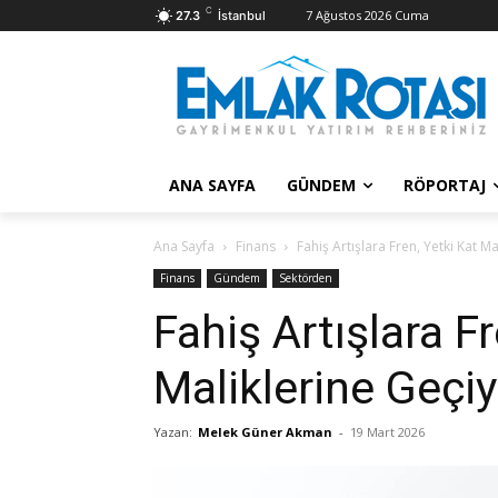
C
7 Ağustos 2026 Cuma
27.3
İstanbul
ANA SAYFA
GÜNDEM
RÖPORTAJ
Ana Sayfa
Finans
Fahiş Artışlara Fren, Yetki Kat M
Finans
Gündem
Sektörden
Fahiş Artışlara Fr
Maliklerine Geçi
Yazan:
Melek Güner Akman
-
19 Mart 2026