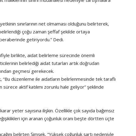
at maliklerinin sınırlı müdahalesi nedeniyle tartışmalara
yetkinin sınırlarının net olmaması olduğunu belirterek,
elirlendiği çoğu zaman şeffaf şekilde ortaya
i beraberinde getiriyordu.” Dedi.
yle birlikte, aidat belirleme sürecinde önemli
cilerinin belirlediği aidat tutarları artık doğrudan
ayından geçmesi gerekecek.
, “Bu düzenleme ile aidatların belirlenmesinde tek taraflı
 sürece aktif katılımı zorunlu hale geliyor” şeklinde
 karar yeter sayısına ilişkin. Özellikle çok sayıda bağımsız
şiklikleri için aranan çoğunluk oranı beşte dörtten üçte
acağını belirten Şimşek, “Yüksek çoğunluk şartı nedeniyle