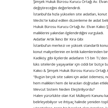
Şimşek Hukuk Bürosu Kurucu Ortağı Av. Elvan K
değiştireceğini değerlendirdi.
İstanbul’da hızla yükselen site aidatları, konut 
Meclis’te kabul edilen düzenleme ile aidat be
Hukuk Bürosu Kurucu Ortağı Av. Elvan Kakıcı 
maliklerini yakından ilgilendirdiğini vurguladı.
Aidatlar Artık İkinci Bir Kira Gibi
İstanbul’un merkezi ve yüksek standartlı konut
konut maliyetlerinin en kritik kalemlerinden bir
Kadıköy gibi ilçelerde aidatların 15 bin TL’den
lüks sitelerde yaşayanlar için ciddi bir bütçe b
Kakıcı & Şimşek Hukuk Bürosu Kurucu Ortağı Av
“Bugün birçok site sakini için aidat ödemesi, 
hem malikleri hem de kiracıları doğrudan etkil
Mevcut Sistem Neden Eleştiriliyordu?
Halen yürürlükte olan Kat Mülkiyeti Kanunu kap
belirleyebiliyor ve ihtiyaç halinde yeniden t