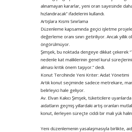
alınamayan kararlar, yeni oran sayesinde daha
hızlandıracak” ifadelerini kullandı.
Artışlara Kısmi Sınırlama
Düzenleme kapsamında geçici işletme projeleri
değerleme oranı sınırı getiriliyor. Ancak yıllık 
öngörülmüyor.
Şimşek, bu noktada dengeye dikkat çekerek “T
nedenle kat maliklerinin genel kurul süreçleri
alması kritik önem taşıyor.” dedi.
Konut Tercihinde Yeni Kriter: Aidat Yönetimi
Artık konut seçiminde sadece metrekare, manz
belirleyici hale geliyor.
Av. Elvan Kakıcı Şimşek, tüketicilere uyarılar
aidatların geçmiş yıllardaki artış oranları mutl
konut, ilerleyen süreçte ciddi bir mali yük hali
Yeni düzenlemenin yasalaşmasıyla birlikte, aid