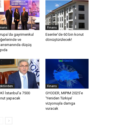
inans
Finans
rupa’da gayrimenkul
Esenler’de 60 bin konut
ğerlerinde ve
dönüştürülecek!
nansmanında düşüş
pıda
ektörden
Finans
Kİ İstanbul’a 7500
GYODER, MIPIM 2025’e
nut yapacak
‘Yeniden Türkiye’
vizyonuyla damga
vuracak