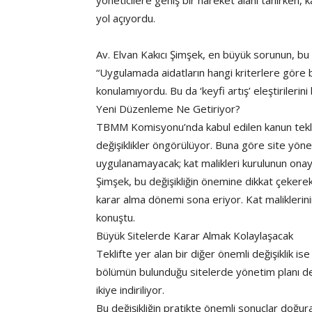
yöneticilere geniş bir hareket alanı tanırken, k
yol açıyordu.
Av. Elvan Kakıcı Şimşek, en büyük sorunun, bu 
“Uygulamada aidatların hangi kriterlere göre b
konulamıyordu. Bu da ‘keyfi artış’ eleştirilerin
Yeni Düzenleme Ne Getiriyor?
TBMM Komisyonu’nda kabul edilen kanun teklifi
değişiklikler öngörülüyor. Buna göre site yöneti
uygulanamayacak; kat malikleri kurulunun on
Şimşek, bu değişikliğin önemine dikkat çekerek
karar alma dönemi sona eriyor. Kat maliklerinin
konuştu.
Büyük Sitelerde Karar Almak Kolaylaşacak
Teklifte yer alan bir diğer önemli değişiklik ise
bölümün bulunduğu sitelerde yönetim planı deği
ikiye indiriliyor.
Bu değişikliğin pratikte önemli sonuçlar doğur