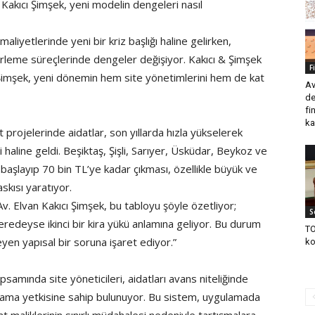
akıcı Şimşek, yeni modelin dengeleri nasıl
maliyetlerinde yeni bir kriz başlığı haline gelirken,
lirleme süreçlerinde dengeler değişiyor. Kakıcı & Şimşek
F
Şimşek, yeni dönemin hem site yönetimlerini hem de kat
Av
de
fi
ka
 projelerinde aidatlar, son yıllarda hızla yükselerek
i haline geldi. Beşiktaş, Şişli, Sarıyer, Üsküdar, Beykoz ve
 başlayıp 70 bin TL’ye kadar çıkması, özellikle büyük ve
askısı yaratıyor.
. Elvan Kakıcı Şimşek, bu tabloyu şöyle özetliyor;
S
neredeyse ikinci bir kira yükü anlamına geliyor. Bu durum
TO
eyen yapısal bir soruna işaret ediyor.”
ko
samında site yöneticileri, aidatları avans niteliğinde
oplama yetkisine sahip bulunuyor. Bu sistem, uygulamada