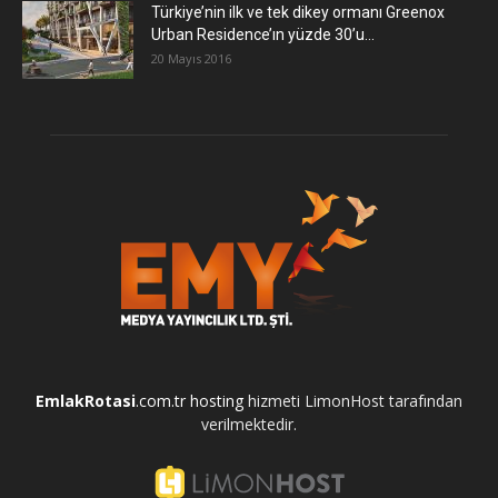
Türkiye’nin ilk ve tek dikey ormanı Greenox
Urban Residence’ın yüzde 30’u...
20 Mayıs 2016
EmlakRotasi
.com.tr
hosting
hizmeti LimonHost tarafından
verilmektedir.