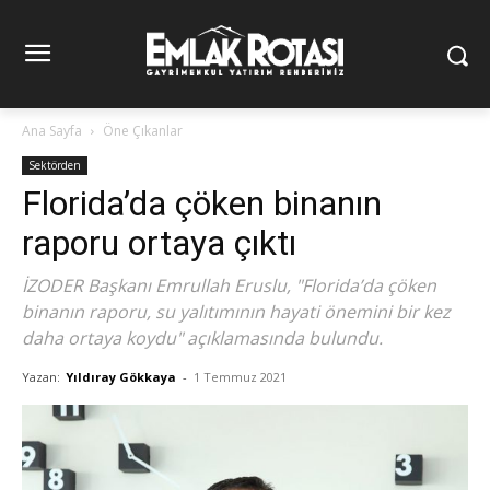
Ana Sayfa
Öne Çıkanlar
Sektörden
Florida’da çöken binanın
raporu ortaya çıktı
İZODER Başkanı Emrullah Eruslu, "Florida’da çöken
binanın raporu, su yalıtımının hayati önemini bir kez
daha ortaya koydu" açıklamasında bulundu.
Yazan:
Yıldıray Gökkaya
-
1 Temmuz 2021