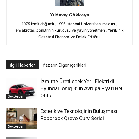
Yıldıray Gökkaya
1975 İzmit doğumlu, 1996 İstanbul Üniversitesi mezunu,
emlakrotasi.com.tr'nin kurucusu ve yayın yönetmeni. YeniBirlik
Gazetesi Ekonomi ve Emlak Editörü.
İlgili Haberler
Yazarın Diğer İçerikleri
İzmit’te Üretilecek Yerli Elektrikli
Hyundai Ioniq 3’ün Avrupa Fiyatı Belli
Oldu!
Sektörden
Estetik ve Teknolojinin Buluşması:
Roborock Qrevo Curv Serisi
Sektörden