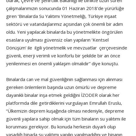
olarak, Çevre ve Şehircilik Bakanlığı ile birlikte uzun süren
çalışmalarımızın sonucunda 01 Haziran 2018’de yürürlüğe
giren ‘Binalarda Su Yalıtımı Yönetmeliği, Türkiye inşaat
sektörü ve vatandaşlarımız açısından çok önemli bir adım
oldu. Yeni yapılacak binalarda bu yönetmelikte öngörülen
esaslara uyulması güvensiz olan yapıların ‘Kentsel
Dönüşüm’ ile ilgili yönetmelik ve mevzuatlar çerçevesinde
güvenli, enerji verimli ve konforlu bir şekilde bir an önce
yenilenmesi en önemli yaklaşım olmalıdır” diye konuştu.
Binalarda can ve mal güvenliğinin sağlanması için alınması
gereken önlemlerin başında uzun ömürlü ve depreme
dayanıklı binalar inşa etmek geldiğini İZODER olarak her
platformda dile getirdiklerini vurgulayan Emrullah Eruslu,
“Ülkemizin deprem kuşağında olması nedeniyle, depreme
güvenli yapılara sahip olmak için tüm binaların su yalıtımı ile
korunması gerekiyor. Bu konuda herkesin duyarlı olup
yaşadığı binada su yalıtımı yapılıp yapılmadığını ve binanın