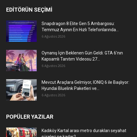
EDİTÖRÜN SEÇİMİ
Snapdragon 8 Elite Gen 5 Ambargosu:
Temmuz Ayının En Hızlı Telefonlarında...
6 Ağustos 2026
Oynanış İçin Beklenen Gün Geldi: GTA 6’nın
Kapsamlı Tanıtım Videosu 27...
6 Ağustos 2026
Mevcut Araçlara Gelmiyor, IONIQ 6 ile Başlıyor:
Hyundai Bluelink Paketleri ve...
6 Ağustos 2026
POPÜLER YAZILAR
Kadıköy Kartal arası metro durakları seyahat
süreleri ne kadar?