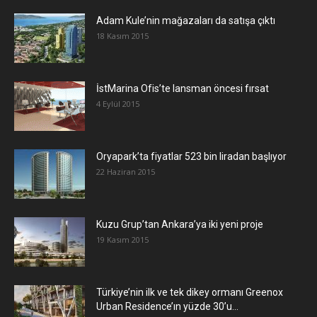
Adam Kule’nin mağazaları da satışa çıktı
18 Kasım 2015
İstMarina Ofis’te lansman öncesi fırsat
4 Eylül 2015
Oryapark’ta fiyatlar 523 bin liradan başlıyor
22 Haziran 2015
​Kuzu Grup’tan Ankara’ya iki yeni proje
19 Kasım 2015
Türkiye’nin ilk ve tek dikey ormanı Greenox
Urban Residence’ın yüzde 30’u...