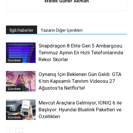
Melek Güner Akman
İlgili Haberler
Yazarın Diğer İçerikleri
Snapdragon 8 Elite Gen 5 Ambargosu:
Temmuz Ayının En Hızlı Telefonlarında
Rekor Skorlar
Gündem
Oynanış İçin Beklenen Gün Geldi: GTA
6’nın Kapsamlı Tanıtım Videosu 27
Ağustos’ta Netflix’te!
Gündem
Mevcut Araçlara Gelmiyor, IONIQ 6 ile
Başlıyor: Hyundai Bluelink Paketleri ve
Özellikleri
Gündem