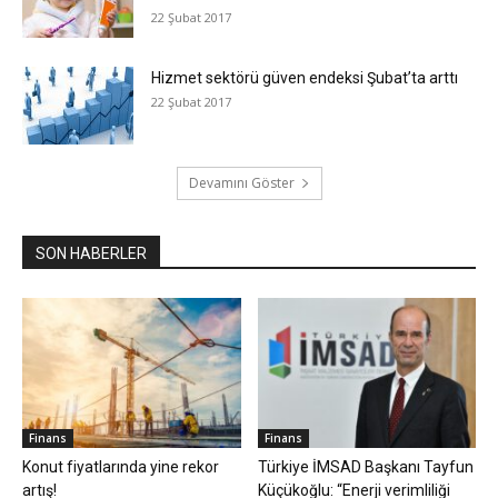
22 Şubat 2017
Hizmet sektörü güven endeksi Şubat’ta arttı
22 Şubat 2017
Devamını Göster
SON HABERLER
Finans
Finans
Konut fiyatlarında yine rekor
Türkiye İMSAD Başkanı Tayfun
artış!
Küçükoğlu: “Enerji verimliliği