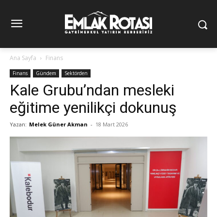
Ana Sayfa
Finans
Finans
Gündem
Sektörden
Kale Grubu’ndan mesleki
eğitime yenilikçi dokunuş
Yazan:
Melek Güner Akman
-
18 Mart 2026