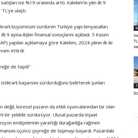
atışları ise %19 oranında arttı. Kalekim’in yılın ilk 9
 TL’ye ulaştı.
stikrarlı büyümesini sürdüren Türkiye yapı kimyasalları
K
k 9 ayına ilişkin finansal sonuçlarını açıkladı. 5 Kasım
Ve
TL
 yapılan açıklamaya göre Kalekim, 2024 yılının ilk iki
sa
vam ettirdi.
yreğe de taşıdı”
stikrarlı başarısını sürdürdüğünü belirterek şunları
T
So
 değil, küresel pazarın da etkili oyuncalarından bir olan
arlı bir şekilde sürdürüyor. Ulusal pazarda inşaat
esyon endişelerinin yarattığı durağanlığa rağmen
rformansını üçüncü çeyreğe de taşımayı başardı. Pazardaki