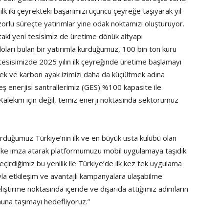
ilk iki çeyrekteki başarımızı üçüncü çeyreğe taşıyarak yıl
orlu süreçte yatırımlar yine odak noktamızı oluşturuyor.
’taki yeni tesisimiz de üretime dönük altyapı
doları bulan bir yatırımla kurduğumuz, 100 bin ton kuru
tesisimizde 2025 yılın ilk çeyreğinde üretime başlamayı
rmek ve karbon ayak izimizi daha da küçültmek adına
ş enerjisi santrallerimiz (GES) %100 kapasite ile
 Kalekim için değil, temiz enerji noktasında sektörümüz
urduğumuz Türkiye’nin ilk ve en büyük usta kulübü olan
 ilke imza atarak platformumuzu mobil uygulamaya taşıdık.
eçirdiğimiz bu yenilik ile Türkiye’de ilk kez tek uygulama
ıyla etkileşim ve avantajlı kampanyalara ulaşabilme
liştirme noktasında içeride ve dışarıda attığımız adımların
onuna taşımayı hedefliyoruz.”