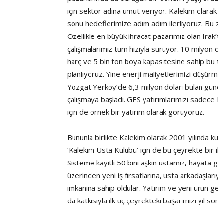
için sektör adına umut veriyor. Kalekim olarak 
sonu hedeflerimize adım adım ilerliyoruz. Bu z
Özellikle en büyük ihracat pazarımız olan Irak
çalışmalarımız tüm hızıyla sürüyor. 10 milyon 
harç ve 5 bin ton boya kapasitesine sahip bu 
planlıyoruz. Yine enerji maliyetlerimizi düşü
Yozgat Yerköy’de 6,3 milyon doları bulan güne
çalışmaya başladı. GES yatırımlarımızı sadece
için de örnek bir yatırım olarak görüyoruz.
Bununla birlikte Kalekim olarak 2001 yılında k
‘Kalekim Usta Kulübü’ için de bu çeyrekte bir
Sisteme kayıtlı 50 bini aşkın ustamız, hayata g
üzerinden yeni iş fırsatlarına, usta arkadaşlar
imkanına sahip oldular. Yatırım ve yeni ürün ge
da katkısıyla ilk üç çeyrekteki başarımızı yıl s