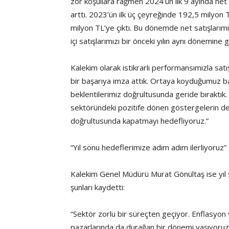
zor koşullara rağmen 2024’ün ilk 9 ayında ne
arttı. 2023’ün ilk üç çeyreğinde 192,5 milyon
milyon TL’ye çıktı. Bu dönemde net satışlarımı
içi satışlarımızı bir önceki yılın aynı dönemine 
Kalekim olarak istikrarlı performansımızla satı
bir başarıya imza attık. Ortaya koyduğumuz ba
beklentilerimiz doğrultusunda geride bıraktık.
sektöründeki pozitife dönen göstergelerin de k
doğrultusunda kapatmayı hedefliyoruz.”
“Yıl sonu hedeflerimize adım adım ilerliyoruz”
Kalekim Genel Müdürü Murat Gönültaş ise yıl s
şunları kaydetti:
“Sektör zorlu bir süreçten geçiyor. Enflasyon 
pazarlarında da durağan bir dönemi yaşıyoruz. S