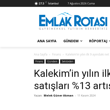
C
7 Ağustos 2026 Cuma
27.3
İstanbul
ANA SAYFA
GÜNDEM
RÖPORTAJ
Ana Sayfa
Finans
Kalekim’in yılın ilk 9 ayındaki ne
Finans
Gündem
Sektörden
Kalekim’in yılın i
satışları %13 art
Yazan:
Melek Güner Akman
-
11 Kasım 2024