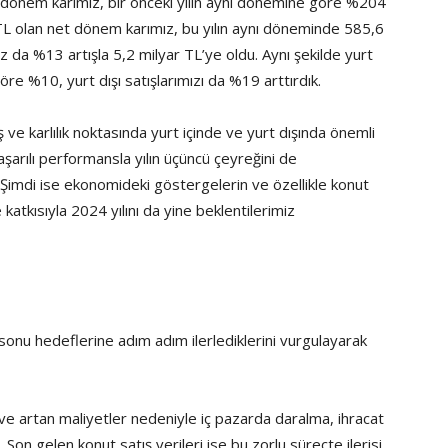
t dönem karımız, bir önceki yılın aynı dönemine göre %204
 TL olan net dönem karımız, bu yılın aynı döneminde 585,6
z da %13 artışla 5,2 milyar TL’ye oldu. Aynı şekilde yurt
göre %10, yurt dışı satışlarımızı da %19 arttırdık.
ş ve karlılık noktasında yurt içinde ve yurt dışında önemli
şarılı performansla yılın üçüncü çeyreğini de
 Şimdi ise ekonomideki göstergelerin ve özellikle konut
atkısıyla 2024 yılını da yine beklentilerimiz
onu hedeflerine adım adım ilerlediklerini vurgulayarak
ve artan maliyetler nedeniyle iç pazarda daralma, ihracat
on gelen konut satış verileri ise bu zorlu süreçte ilerisi