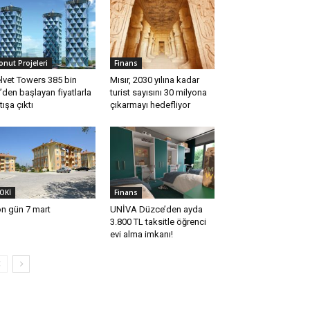
onut Projeleri
Finans
lvet Towers 385 bin
Mısır, 2030 yılına kadar
’den başlayan fiyatlarla
turist sayısını 30 milyona
tışa çıktı
çıkarmayı hedefliyor
OKİ
Finans
n gün 7 mart
UNİVA Düzce’den ayda
3.800 TL taksitle öğrenci
evi alma imkanı!