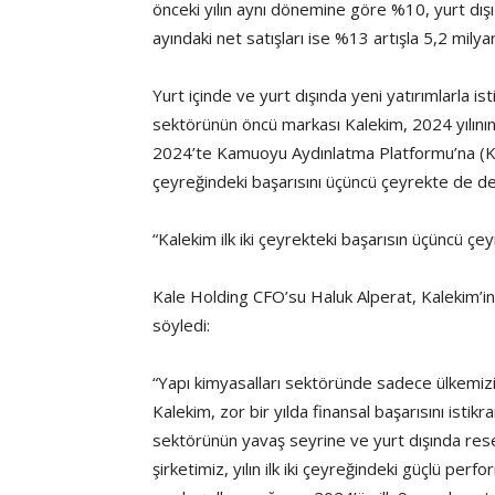
önceki yılın aynı dönemine göre %10, yurt dışı s
ayındaki net satışları ise %13 artışla 5,2 milyar
Yurt içinde ve yurt dışında yeni yatırımlarla i
sektörünün öncü markası Kalekim, 2024 yılının il
2024’te Kamuoyu Aydınlatma Platformu’na (KAP)
çeyreğindeki başarısını üçüncü çeyrekte de de
“Kalekim ilk iki çeyrekteki başarısın üçüncü çe
Kale Holding CFO’su Haluk Alperat, Kalekim’in i
söyledi:
“Yapı kimyasalları sektöründe sadece ülkemizin
Kalekim, zor bir yılda finansal başarısını istikr
sektörünün yavaş seyrine ve yurt dışında res
şirketimiz, yılın ilk iki çeyreğindeki güçlü pe