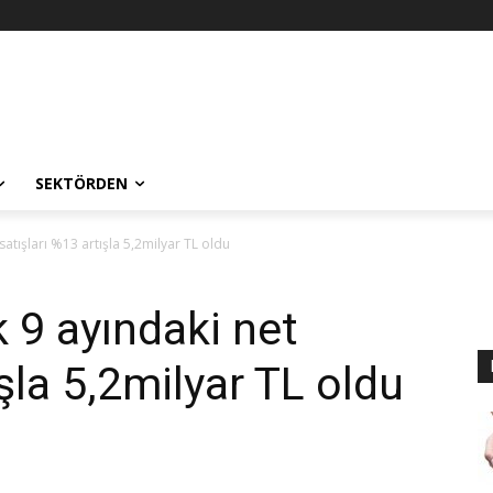
SEKTÖRDEN
t satışları %13 artışla 5,2milyar TL oldu
lk 9 ayındaki net
ışla 5,2milyar TL oldu