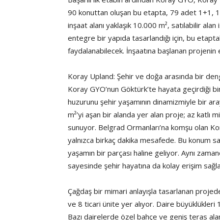
90 konuttan oluşan bu etapta, 79 adet 1+1, 
inşaat alanı yaklaşık 10.000 m², satılabilir alan 
entegre bir yapıda tasarlandığı için, bu etapta
faydalanabilecek. İnşaatına başlanan projenin 
Koray Upland: Şehir ve doğa arasında bir de
Koray GYO’nun Göktürk’te hayata geçirdiği bi
huzurunu şehir yaşamının dinamizmiyle bir ara
m²’yi aşan bir alanda yer alan proje; az katlı 
sunuyor. Belgrad Ormanları’na komşu olan Kor
yalnızca birkaç dakika mesafede. Bu konum say
yaşamın bir parçası haline geliyor. Aynı zamand
sayesinde şehir hayatına da kolay erişim sağla
Çağdaş bir mimari anlayışla tasarlanan projed
ve 8 ticari ünite yer alıyor. Daire büyüklükle
Bazı dairelerde özel bahçe ve geniş teras alanl