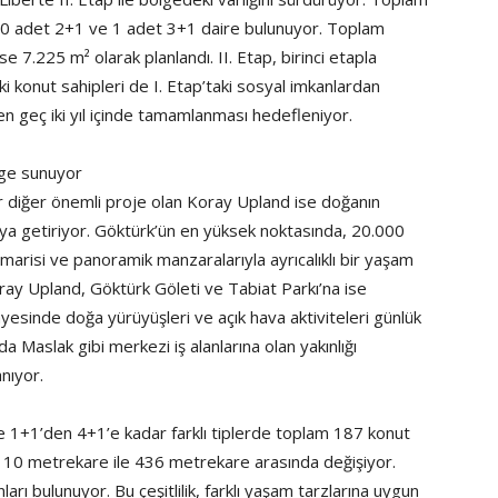
10 adet 2+1 ve 1 adet 3+1 daire bulunuyor. Toplam
ise 7.225 m² olarak planlandı. II. Etap, birinci etapla
ki konut sahipleri de I. Etap’taki sosyal imkanlardan
en geç iki yıl içinde tamamlanması hedefleniyor.
nge sunuyor
r diğer önemli proje olan Koray Upland ise doğanın
ya getiriyor. Göktürk’ün en yüksek noktasında, 20.000
mimarisi ve panoramik manzaralarıyla ayrıcalıklı bir yaşam
ay Upland, Göktürk Göleti ve Tabiat Parkı’na ise
esinde doğa yürüyüşleri ve açık hava aktiviteleri günlük
a Maslak gibi merkezi iş alanlarına olan yakınlığı
nıyor.
e 1+1’den 4+1’e kadar farklı tiplerde toplam 187 konut
ri 110 metrekare ile 436 metrekare arasında değişiyor.
arı bulunuyor. Bu çeşitlilik, farklı yaşam tarzlarına uygun