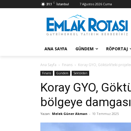
C
7 Ağustos 2026 Cuma
31.1
İstanbul
ANA SAYFA
GÜNDEM
RÖPORTAJ
Ana Sayfa
Finans
Koray GYO, Göktürk’teki projele
Finans
Gündem
Sektörden
Koray GYO, Göktür
bölgeye damgası
Yazan:
Melek Güner Akman
-
10 Temmuz 2025