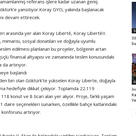
n tamamlanmış referans işlere kadar uzanan geniş
Göktürk’e yansıtıyor.Koray GYO, yakında başlanacak
ğını devam ettirecek.
S
ri arasında yer alan Koray Liberté, Koray LibertéII.
33
, mimarisi, sosyal donatıları ve doğayla uyumlu
bu
eslim edilmesi planlanan bu projeler, bölgenin artan
in güçlü finansal altyapısı ve zamanında teslim konusundaki
a da artırıyor.
meye başlandı
inden biri olan Göktürk’te yükselen Koray Liberte, doğayla
F
unma hedefiyle dikkat çekiyor. Toplamda 22.119
İn
K
118 konut ve 8 ticari alan yer alıyor. Proje, farklı yaşam
Ye
1 daire seçenekleri sunarken, özellikle bahçe katlarındaki
 konforunu artırıyor.
Liberte II. Etap ile bölgedeki varlığını sürdürüyor. Toplam