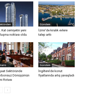
ektörden
Gündem
. Kat cemiyetin yeni
İzmir’de kiralık evlere
luşma noktası oldu
talep arttı
inans
Gündem
şaat Sektöründe
İngiltere’de konut
arbonsuz Dönüşümün
fiyatlarında artış yavaşladı
ni Rotası