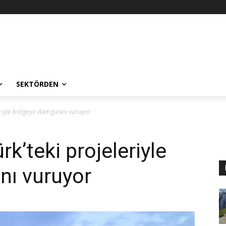
SEKTÖRDEN
riyle bölgeye damgasını vuruyor
k’teki projeleriyle
nı vuruyor