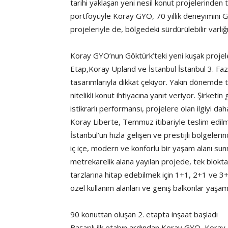
tarihi yaklaşan yeni nesil konut projelerinde
portföyüyle Koray GYO, 70 yıllık deneyimini 
projeleriyle de, bölgedeki sürdürülebilir varlı
Koray GYO’nun Göktürk’teki yeni kuşak projele
Etap,Koray Upland ve İstanbul İstanbul 3. Faz
tasarımlarıyla dikkat çekiyor. Yakın dönemde t
nitelikli konut ihtiyacına yanıt veriyor. Şirket
istikrarlı performansı, projelere olan ilgiyi dah
Koray Liberte, Temmuz itibariyle teslim edil
İstanbul’un hızla gelişen ve prestijli bölgeler
iç içe, modern ve konforlu bir yaşam alanı s
metrekarelik alana yayılan projede, tek blokta 
tarzlarına hitap edebilmek için 1+1, 2+1 ve 3+
özel kullanım alanları ve geniş balkonlar yaşam
90 konuttan oluşan 2. etapta inşaat başladı
Başarılı ilk etabın ardından Koray GYO, Koray 