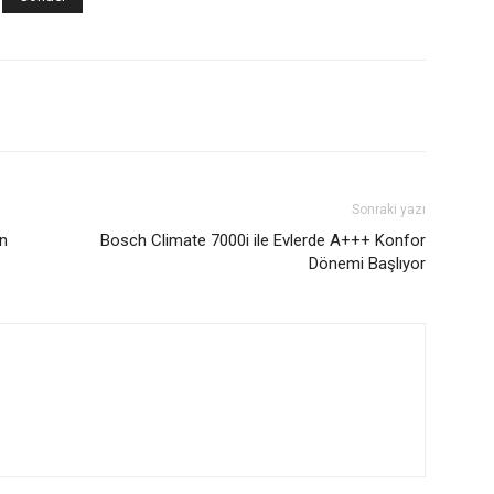
Sonraki yazı
n
Bosch Climate 7000i ile Evlerde A+++ Konfor
Dönemi Başlıyor