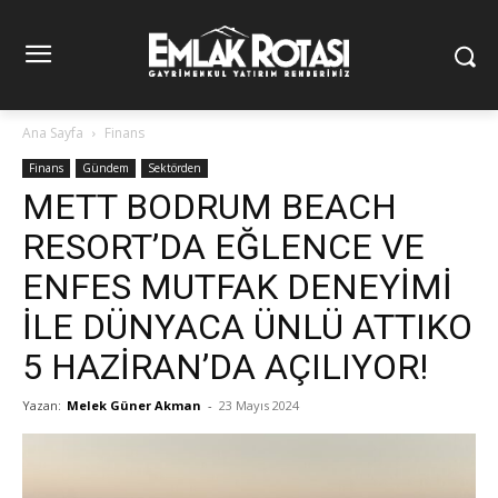
Ana Sayfa
Finans
Finans
Gündem
Sektörden
METT BODRUM BEACH
RESORT’DA EĞLENCE VE
ENFES MUTFAK DENEYİMİ
İLE DÜNYACA ÜNLÜ ATTIKO
5 HAZİRAN’DA AÇILIYOR!
Yazan:
Melek Güner Akman
-
23 Mayıs 2024