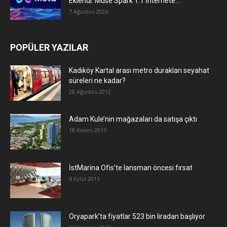
Eklendi: Muse Spark 1.1 İnternete...
7 Ağustos 2026
POPÜLER YAZILAR
Kadıköy Kartal arası metro durakları seyahat
süreleri ne kadar?
28 Ağustos 2012
Adam Kule’nin mağazaları da satışa çıktı
18 Kasım 2015
İstMarina Ofis’te lansman öncesi fırsat
4 Eylül 2015
Oryapark’ta fiyatlar 523 bin liradan başlıyor