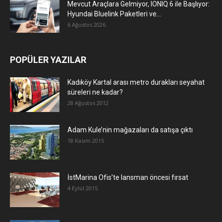
Mevcut Araçlara Gelmiyor, IONIQ 6 ile Başlıyor:
Hyundai Bluelink Paketleri ve...
6 Ağustos 2026
POPÜLER YAZILAR
Kadıköy Kartal arası metro durakları seyahat
süreleri ne kadar?
28 Ağustos 2012
Adam Kule’nin mağazaları da satışa çıktı
18 Kasım 2015
İstMarina Ofis’te lansman öncesi fırsat
4 Eylül 2015