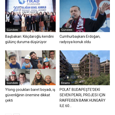
Gündem
Gündem
Başbakan: Kılıçdaroğlu kendini
Cumhurbaşkanı Erdoğan,
gülünç duruma düşürüyor
radyoya konuk oldu
Gündem
Finans
Ytong çocukları baret boyadı, iş
POLAT BUDAPEŞTE’DEKİ
güvenliğinin önemine dikkat
SEVEN PEARL PROJESİ İÇİN
çekti
RAIFFEISEN BANK HUNGARY
İLE 60...