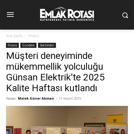
Ana Sayfa
Finans
Finans
Gündem
Sektörden
Müşteri deneyiminde
mükemmellik yolculuğu
Günsan Elektrik’te 2025
Kalite Haftası kutlandı
Yazan:
Melek Güner Akman
-
11 Kasım 2025