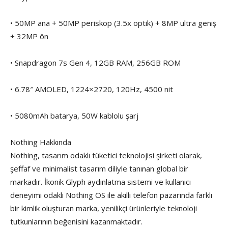
• 50MP ana + 50MP periskop (3.5x optik) + 8MP ultra geniş
+ 32MP ön
• Snapdragon 7s Gen 4, 12GB RAM, 256GB ROM
• 6.78″ AMOLED, 1224×2720, 120Hz, 4500 nit
• 5080mAh batarya, 50W kablolu şarj
Nothing Hakkında
Nothing, tasarım odaklı tüketici teknolojisi şirketi olarak,
şeffaf ve minimalist tasarım diliyle tanınan global bir
markadır. İkonik Glyph aydınlatma sistemi ve kullanıcı
deneyimi odaklı Nothing OS ile akıllı telefon pazarında farklı
bir kimlik oluşturan marka, yenilikçi ürünleriyle teknoloji
tutkunlarının beğenisini kazanmaktadır.