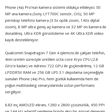
Phone (4a) Pro’nun kamera sistemi oldukça etkileyici: 50
MP ana kamera (Sony LYT700C sensör, OIS), 50 MP
periskop telefoto kamera (3.5x optik zoom, 140x dijital
zoom), 8 MP ultra geniş açı kamera ve 32 MP ön kamera ile
donatılmış. Ultra XDR görüntüleme ve 4K Ultra XDR video
kaydı destekleniyor.
Qualcomm Snapdragon 7 Gen 4 işlemcisi ile çalışan telefon,
4nm üretim süreciyle üretilen octa-core Kryo CPU (2.8
GHz’e kadar) ve Adreno 722 GPU ile güçlendirilmiş. 12 GB
LPDDR5X RAM ve 256 GB UFS 3.1 depolama seçeneğiyle
sunulan Phone (4a) Pro, hem günlük kullanımda hem de
yoğun multitasking senaryolarında üstün performans
sergiliyor.
6.83 inç AMOLED ekranı, 1260 x 2800 çözünürlük, 450 PPI
ve 144 Hz adaptif yenileme hızıyla akıcı bir görsel deneyim