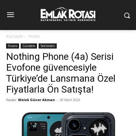
Ana Sayfa
Finans
Finans
Gündem
Sektörden
Nothing Phone (4a) Serisi
Evofone güvencesiyle
Türkiye’de Lansmana Özel
Fiyatlarla Ön Satışta!
Yazan:
Melek Güner Akman
-
30 Mart 2026