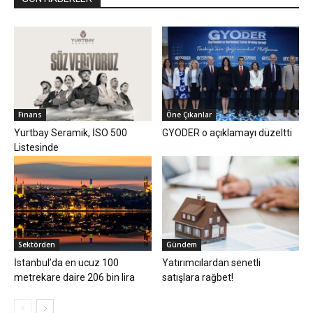
Finans
Öne Çıkanlar
Yurtbay Seramik, İSO 500
GYODER o açıklamayı düzeltti
Listesinde
Sektörden
Gündem
İstanbul’da en ucuz 100
Yatırımcılardan senetli
metrekare daire 206 bin lira
satışlara rağbet!