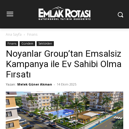
Ana Sayfa
Finans
Finans
Gündem
Sektörden
Noyanlar Group’tan Emsalsiz
Kampanya ile Ev Sahibi Olma
Fırsatı
Yazan:
Melek Güner Akman
-
14 Ekim 2025