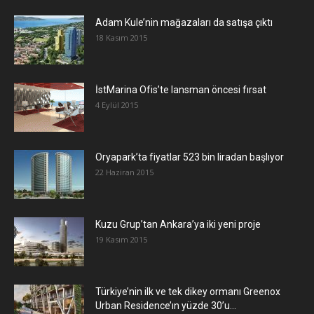
Adam Kule’nin mağazaları da satışa çıktı
18 Kasım 2015
İstMarina Ofis’te lansman öncesi fırsat
4 Eylül 2015
Oryapark’ta fiyatlar 523 bin liradan başlıyor
22 Haziran 2015
​Kuzu Grup’tan Ankara’ya iki yeni proje
19 Kasım 2015
Türkiye’nin ilk ve tek dikey ormanı Greenox
Urban Residence’ın yüzde 30’u...