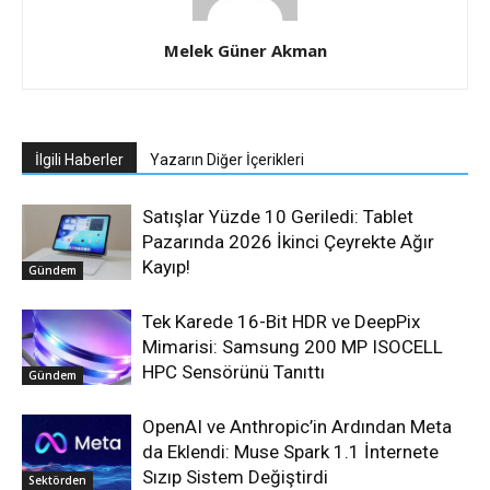
Melek Güner Akman
İlgili Haberler
Yazarın Diğer İçerikleri
Satışlar Yüzde 10 Geriledi: Tablet
Pazarında 2026 İkinci Çeyrekte Ağır
Kayıp!
Gündem
Tek Karede 16-Bit HDR ve DeepPix
Mimarisi: Samsung 200 MP ISOCELL
HPC Sensörünü Tanıttı
Gündem
OpenAI ve Anthropic’in Ardından Meta
da Eklendi: Muse Spark 1.1 İnternete
Sızıp Sistem Değiştirdi
Sektörden