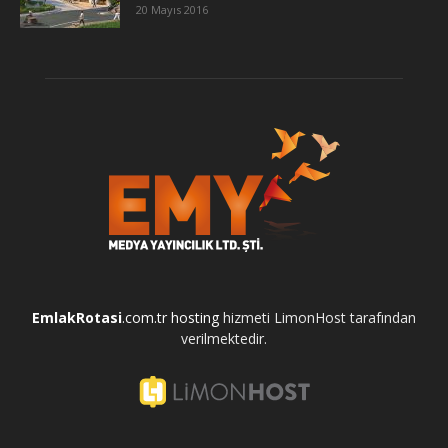
20 Mayıs 2016
EmlakRotasi
.com.tr
hosting
hizmeti LimonHost tarafından
verilmektedir.