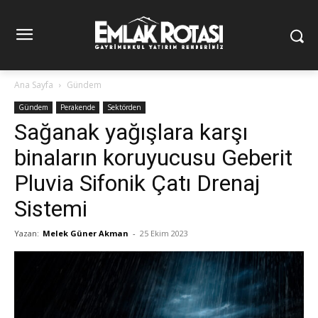
Ana Sayfa
Gündem
Gündem
Perakende
Sektörden
Sağanak yağışlara karşı
binaların koruyucusu Geberit
Pluvia Sifonik Çatı Drenaj
Sistemi
Yazan:
Melek Güner Akman
-
25 Ekim 2023