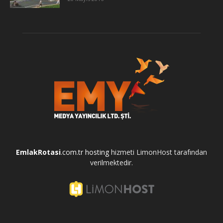
EmlakRotasi
.com.tr
hosting
hizmeti LimonHost tarafından
verilmektedir.