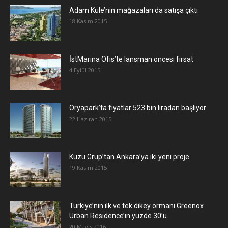
Adam Kule’nin mağazaları da satışa çıktı
18 Kasım 2015
İstMarina Ofis’te lansman öncesi fırsat
4 Eylül 2015
Oryapark’ta fiyatlar 523 bin liradan başlıyor
22 Haziran 2015
​Kuzu Grup’tan Ankara’ya iki yeni proje
19 Kasım 2015
Türkiye’nin ilk ve tek dikey ormanı Greenox
Urban Residence’ın yüzde 30’u...
20 Mayıs 2016