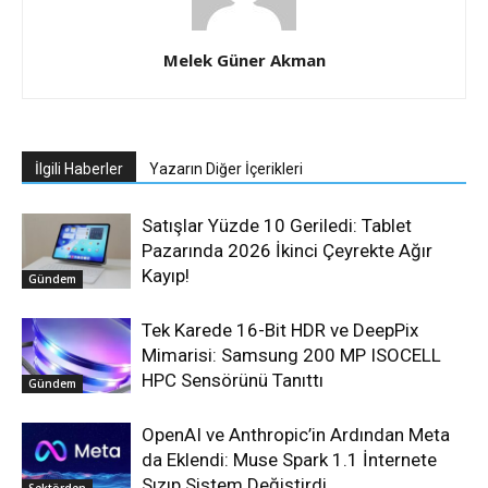
Melek Güner Akman
İlgili Haberler
Yazarın Diğer İçerikleri
Satışlar Yüzde 10 Geriledi: Tablet
Pazarında 2026 İkinci Çeyrekte Ağır
Kayıp!
Gündem
Tek Karede 16-Bit HDR ve DeepPix
Mimarisi: Samsung 200 MP ISOCELL
HPC Sensörünü Tanıttı
Gündem
OpenAI ve Anthropic’in Ardından Meta
da Eklendi: Muse Spark 1.1 İnternete
Sızıp Sistem Değiştirdi
Sektörden