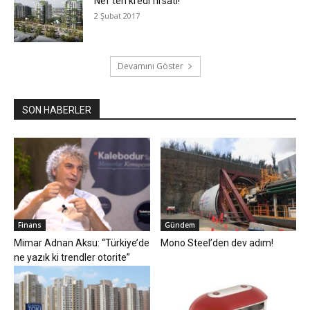
Nef’ten kredi fırsatı!
2 Şubat 2017
Devamını Göster
SON HABERLER
Finans
Gündem
Mimar Adnan Aksu: “Türkiye’de
Mono Steel’den dev adım!
ne yazık ki trendler otorite”