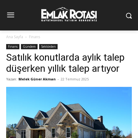
Ana Sayfa
Finans
Finans
Gündem
Sektörden
Satılık konutlarda aylık talep
düşerken yıllık talep artıyor
Yazan:
Melek Güner Akman
-
22 Temmuz 2025