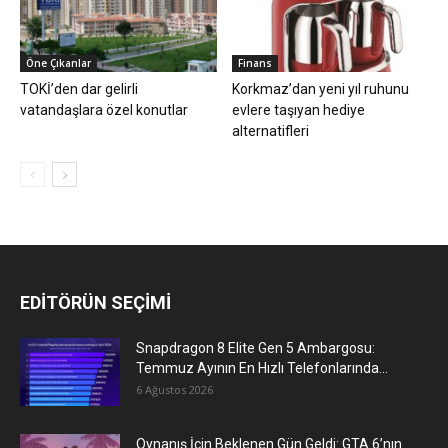
Öne Çıkanlar
Finans
TOKİ’den dar gelirli
Korkmaz’dan yeni yıl ruhunu
vatandaşlara özel konutlar
evlere taşıyan hediye
alternatifleri
EDİTÖRÜN SEÇİMİ
Snapdragon 8 Elite Gen 5 Ambargosu:
Temmuz Ayının En Hızlı Telefonlarında...
6 Ağustos 2026
Oynanış İçin Beklenen Gün Geldi: GTA 6’nın