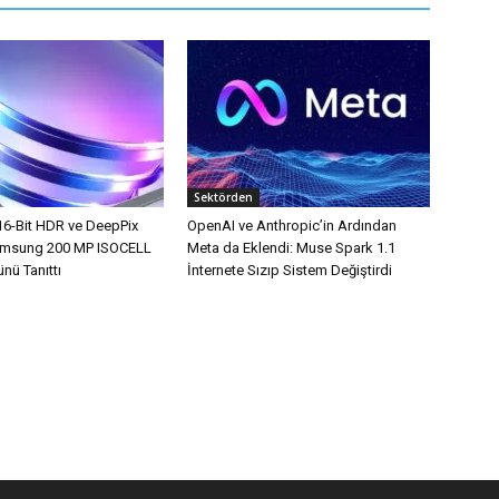
Sektörden
16-Bit HDR ve DeepPix
OpenAI ve Anthropic’in Ardından
Samsung 200 MP ISOCELL
Meta da Eklendi: Muse Spark 1.1
nü Tanıttı
İnternete Sızıp Sistem Değiştirdi