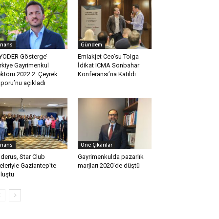
inans
Gündem
YODER Gösterge’
Emlakjet Ceo’su Tolga
rkiye Gayrimenkul
İdikat ICMA Sonbahar
ktörü 2022 2. Çeyrek
Konferansı’na Katıldı
poru’nu açıkladı
inans
Öne Çıkanlar
derus, Star Club
Gayrimenkulda pazarlık
eleriyle Gaziantep’te
marjları 2020’de düştü
luştu