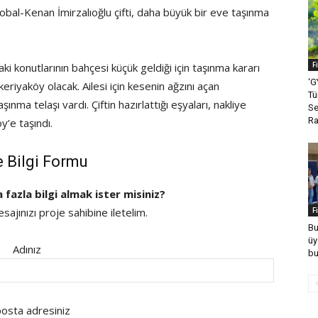
obal-Kenan İmirzalıoğlu çifti, daha büyük bir eve taşınma
F
i konutlarının bahçesi küçük geldiği için taşınma kararı
‘G
keriyaköy olacak. Ailesi için kesenin ağzını açan
Tü
nma telaşı vardı. Çiftin hazırlattığı eşyaları, nakliye
Se
Ra
y’e taşındı.
e Bilgi Formu
a fazla bilgi almak ister misiniz?
ajınızı proje sahibine iletelim.
F
Bu
üy
Adınız
bu
osta adresiniz