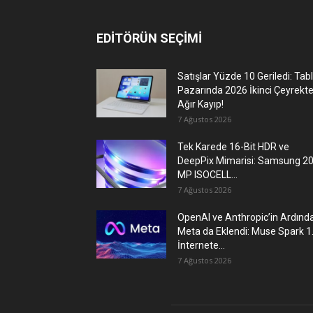
EDİTÖRÜN SEÇİMİ
Satışlar Yüzde 10 Geriledi: Tab
Pazarında 2026 İkinci Çeyrekt
Ağır Kayıp!
7 Ağustos 2026
Tek Karede 16-Bit HDR ve
DeepPix Mimarisi: Samsung 2
MP ISOCELL...
7 Ağustos 2026
OpenAI ve Anthropic’in Ardınd
Meta da Eklendi: Muse Spark 1
İnternete...
7 Ağustos 2026