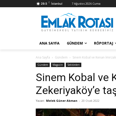
C
7 Ağustos 2026 Cuma
29.5
İstanbul
ANA SAYFA
GÜNDEM
RÖPORTAJ
Ana Sayfa
Gündem
Sinem Kobal ve Kenan İmirzalı
Gündem
Magazin
Sektörden
Sinem Kobal ve K
Zekeriyaköy’e taş
Yazan:
Melek Güner Akman
-
20 Ocak 2022