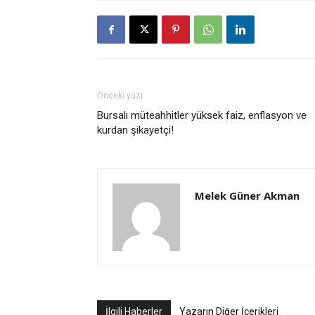
Önceki yazı
Bursalı müteahhitler yüksek faiz, enflasyon ve
kurdan şikayetçi!
Melek Güner Akman
İlgili Haberler
Yazarın Diğer İçerikleri