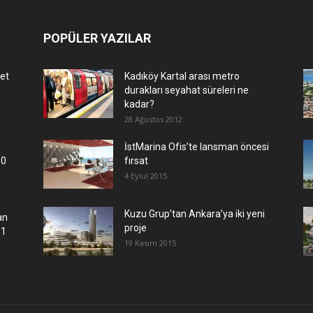
POPÜLER YAZILAR
let
Kadıköy Kartal arası metro
e
durakları seyahat süreleri ne
kadar?
28 Ağustos 2012
İstMarina Ofis’te lansman öncesi
00
fırsat
4 Eylül 2015
​Kuzu Grup’tan Ankara’ya iki yeni
an
proje
.1
19 Kasım 2015