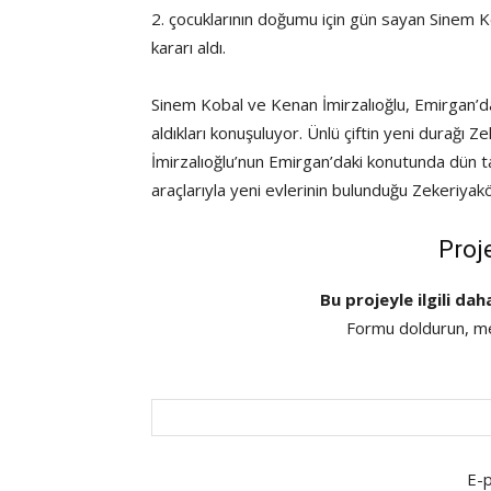
2. çocuklarının doğumu için gün sayan Sinem K
kararı aldı.
Sinem Kobal ve Kenan İmirzalıoğlu, Emirgan’dak
aldıkları konuşuluyor. Ünlü çiftin yeni durağı Ze
İmirzalıoğlu’nun Emirgan’daki konutunda dün taşı
araçlarıyla yeni evlerinin bulunduğu Zekeriyakö
Proj
Bu projeyle ilgili dah
Formu doldurun, mes
E-p