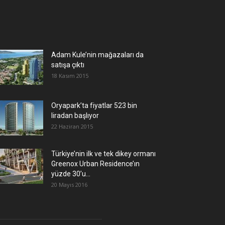
Adam Kule’nin mağazaları da
satışa çıktı
18 Kasım 2015
Oryapark’ta fiyatlar 523 bin
liradan başlıyor
22 Haziran 2015
Türkiye’nin ilk ve tek dikey ormanı
Greenox Urban Residence’ın
yüzde 30’u...
20 Mayıs 2016