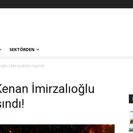
SEKTÖRDEN
oğlu Zekeriyaköy’e taşındı!
enan İmirzalıoğlu
ındı!