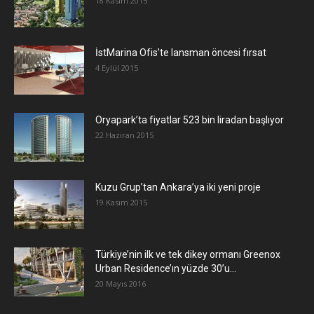
18 Kasım 2015
İstMarina Ofis’te lansman öncesi fırsat
4 Eylül 2015
Oryapark’ta fiyatlar 523 bin liradan başlıyor
22 Haziran 2015
​Kuzu Grup’tan Ankara’ya iki yeni proje
19 Kasım 2015
Türkiye’nin ilk ve tek dikey ormanı Greenox
Urban Residence’ın yüzde 30’u...
20 Mayıs 2016