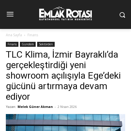
Ana Sayfa
Finans
Finans
Gündem
Sektörden
TLC Klima, İzmir Bayraklı’da
gerçekleştirdiği yeni
showroom açılışıyla Ege’deki
gücünü artırmaya devam
ediyor
Yazan:
Melek Güner Akman
-
2 Nisan 2026