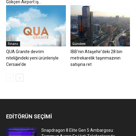
Gökçen Airport iş...
Finans
Gündem
QUA Granite devrim
İBB’nin Ataşehir’deki 28 bin
niteliğindeki yeni ürünleriyle
metrekarelik taşınmazının
Cersaie’de
satışına ret
EDİTÖRÜN SEÇİMİ
Snapdragon 8 Elite Gen 5 Ambargosu: