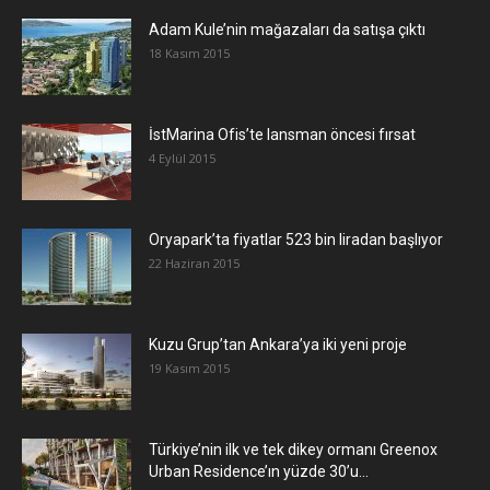
Adam Kule’nin mağazaları da satışa çıktı
18 Kasım 2015
İstMarina Ofis’te lansman öncesi fırsat
4 Eylül 2015
Oryapark’ta fiyatlar 523 bin liradan başlıyor
22 Haziran 2015
​Kuzu Grup’tan Ankara’ya iki yeni proje
19 Kasım 2015
Türkiye’nin ilk ve tek dikey ormanı Greenox
Urban Residence’ın yüzde 30’u...