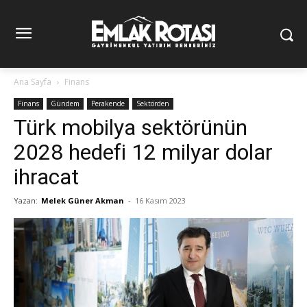
Ana Sayfa
Finans
Finans
Gündem
Perakende
Sektörden
Türk mobilya sektörünün
2028 hedefi 12 milyar dolar
ihracat
Yazan:
Melek Güner Akman
-
16 Kasım 2023