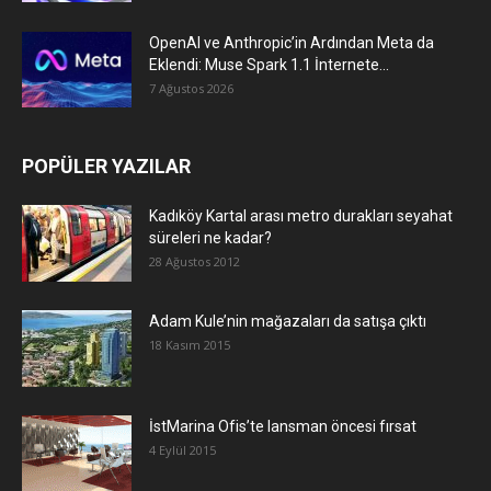
OpenAI ve Anthropic’in Ardından Meta da
Eklendi: Muse Spark 1.1 İnternete...
7 Ağustos 2026
POPÜLER YAZILAR
Kadıköy Kartal arası metro durakları seyahat
süreleri ne kadar?
28 Ağustos 2012
Adam Kule’nin mağazaları da satışa çıktı
18 Kasım 2015
İstMarina Ofis’te lansman öncesi fırsat
4 Eylül 2015