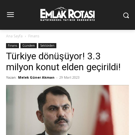
Ana Sayfa
Finans
Finans
Gündem
Sektörden
Türkiye dönüşüyor! 3.3
milyon konut elden geçirildi!
Yazan:
Melek Güner Akman
-
29 Mart 2023