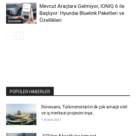
Mevcut Araçlara Gelmiyor, IONIQ 6 ile
Başlıyor: Hyundai Bluelink Paketleri ve
Özellikleri
Gündem
POPÜLER HABERLER
Rönesans, Türkmenistan’ın ilk çok amaçlı otel
ve iş merkezi projesini inşa...
1 Aralık 2021
JCR’dan Ağaoğlu’na tam not