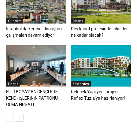
Gündem
Finans
İstanbul’da kentsel dönüşüm
Dev konut projesinde taksitler
çalışmaları devam ediyor
ne kadar olacak?
Finans
Sektörden
FİLLİ BOYA’DAN GENÇLERE
Gelecek Yapı yeni projesi
KENDİ İŞLERİNİN PATRONU
Reflex Tuzla’ya hazırlanıyor!
OLMA FIRSATI