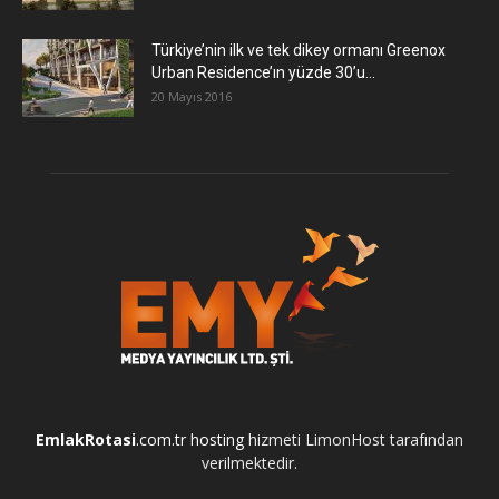
Türkiye’nin ilk ve tek dikey ormanı Greenox
Urban Residence’ın yüzde 30’u...
20 Mayıs 2016
EmlakRotasi
.com.tr
hosting
hizmeti LimonHost tarafından
verilmektedir.