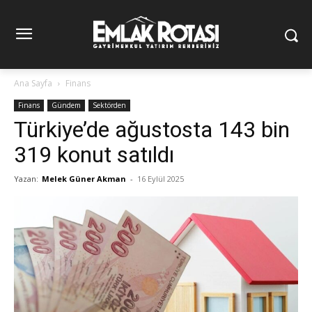
Ana Sayfa
Finans
Finans
Gündem
Sektörden
Türkiye’de ağustosta 143 bin
319 konut satıldı
Yazan:
Melek Güner Akman
-
16 Eylül 2025