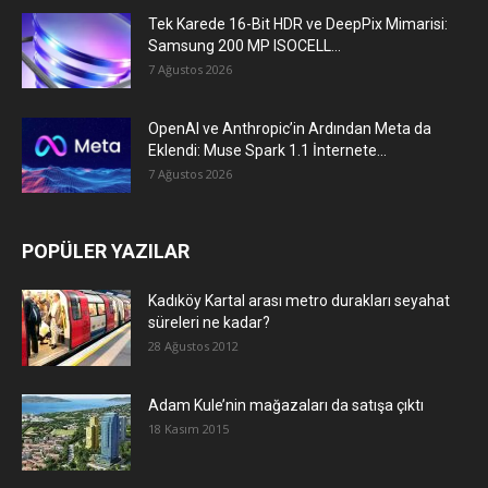
Tek Karede 16-Bit HDR ve DeepPix Mimarisi:
Samsung 200 MP ISOCELL...
7 Ağustos 2026
OpenAI ve Anthropic’in Ardından Meta da
Eklendi: Muse Spark 1.1 İnternete...
7 Ağustos 2026
POPÜLER YAZILAR
Kadıköy Kartal arası metro durakları seyahat
süreleri ne kadar?
28 Ağustos 2012
Adam Kule’nin mağazaları da satışa çıktı
18 Kasım 2015