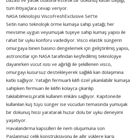
bazası ve yatak odasına estetik bir dokunuş katan başlığı,
tüm ihtiyaçlara cevap veriyor.
NASA teknolojisi ViscoFreshExclusive Set’te
Setin nano teknolojik örme kumaşa sahip yatağı; her
mevsime uygun veyumuşak tuşeye sahip kumaş yapısı ile
rahat bir uyku konforu vadediyor. Visco elastik süngerin
omurgaya binen basıncı dengelemek için geliştirilmiş yapısı,
astronotlar için NASA tarafından keşfedilmiş teknolojiye
dayanırken vücut ısısı ve ağırlığı ile şekillenen visco,
omurgayı kusursuz destekleyerek sağlıklı kan dolaşımına
katkı sağlıyor. Yatağın fermuarlı kılıfı özel yıkanılabilir kumaşa
sahipken fermuarı ile kılıfın kolayca çıkarılıp
takılabilmesi,pratik kullanım imkânı sağlıyor. Kapitonede
kullanılan kuş tüyü sünger ise vücudun temasında yumuşak
bir dokunuş hissi yaratarak huzur dolu bir uyku deneyimi
yaşatıyor.
Havalandırma kapsülleri ile nem oluşumuna son
Paslanmaz çelik konstrüksiyonu ile ağır yüklere karşı