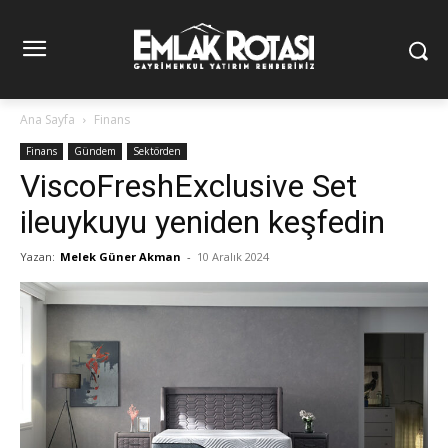
Ana Sayfa
Finans
Finans
Gündem
Sektörden
ViscoFreshExclusive Set
ileuykuyu yeniden keşfedin
Yazan:
Melek Güner Akman
-
10 Aralık 2024