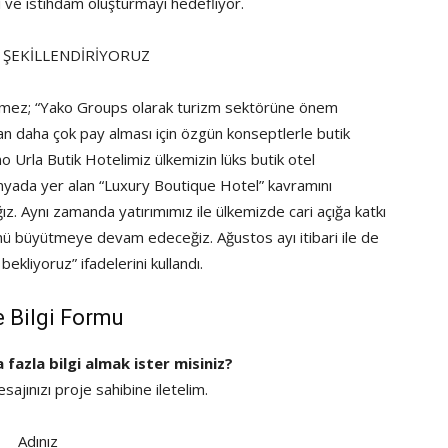
 ve istihdam oluşturmayı hedefliyor.
 ŞEKİLLENDİRİYORUZ
lmez; “Yako Groups olarak turizm sektörüne önem
an daha çok pay alması için özgün konseptlerle butik
no Urla Butik Hotelimiz ülkemizin lüks butik otel
ünyada yer alan “Luxury Boutique Hotel” kavramını
ız. Aynı zamanda yatırımımız ile ülkemizde cari açığa katkı
ü büyütmeye devam edeceğiz. Ağustos ayı itibari ile de
bekliyoruz” ifadelerini kullandı.
e Bilgi Formu
a fazla bilgi almak ister misiniz?
ajınızı proje sahibine iletelim.
Adınız