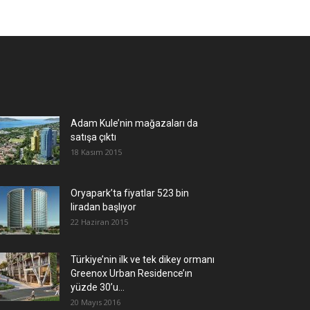
Adam Kule’nin mağazaları da
satışa çıktı
18 Kasım 2015
Oryapark’ta fiyatlar 523 bin
liradan başlıyor
22 Haziran 2015
Türkiye’nin ilk ve tek dikey ormanı
Greenox Urban Residence’ın
yüzde 30’u...
20 Mayıs 2016