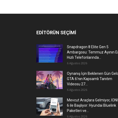
EDİTÖRÜN SEÇİMİ
Snapdragon 8 Elite Gen 5
Ambargosu: Temmuz Ayının E
Hızlı Telefonlarında...
6 Ağustos 2026
Oynanış İçin Beklenen Gün Geld
GTA 6’nın Kapsamlı Tanıtım
Videosu 27...
6 Ağustos 2026
Mevcut Araçlara Gelmiyor, ION
6 ile Başlıyor: Hyundai Bluelink
Paketleri ve...
6 Ağustos 2026