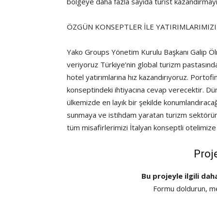
bölgeye daha fazla sayıda turist kazandırmayı
ÖZGÜN KONSEPTLER İLE YATIRIMLARIMIZI
Yako Groups Yönetim Kurulu Başkanı Galip Ö
veriyoruz Türkiye’nin global turizm pastasınd
hotel yatırımlarına hız kazandırıyoruz. Portofi
konseptindeki ihtiyacına cevap verecektir. D
ülkemizde en layık bir şekilde konumlandıracağ
sunmaya ve istihdam yaratan turizm sektörün
tüm misafirlerimizi İtalyan konseptli otelimize 
Proj
Bu projeyle ilgili dah
Formu doldurun, mes