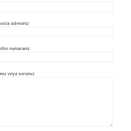
osta adresiniz
efon numaranız
ınız veya sorunuz