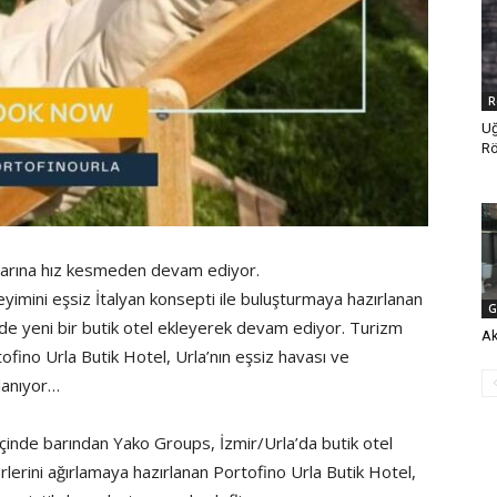
R
U
Rö
mlarına hız kesmeden devam ediyor.
eyimini eşsiz İtalyan konsepti ile buluşturmaya hazırlanan
G
inde yeni bir butik otel ekleyerek devam ediyor. Turizm
​A
fino Urla Butik Hotel, Urla’nın eşsiz havası ve
rlanıyor…
içinde barından Yako Groups, İzmir/Urla’da butik otel
firlerini ağırlamaya hazırlanan Portofino Urla Butik Hotel,