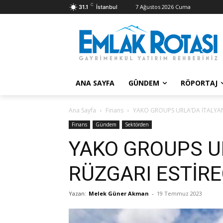
C
7 Ağustos 2026 Cuma
31.1
İstanbul
ANA SAYFA
GÜNDEM
RÖPORTAJ
Ana Sayfa
Finans
YAKO GROUPS URLA’DA İTALYAN
Finans
Gündem
Sektörden
YAKO GROUPS U
RÜZGARI ESTİR
Yazan:
Melek Güner Akman
-
19 Temmuz 2023