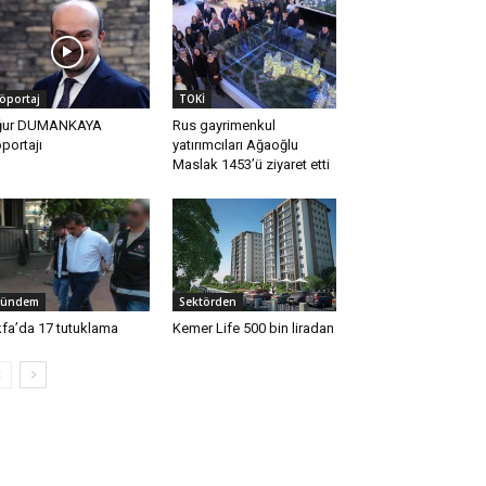
öportaj
TOKİ
ğur DUMANKAYA
Rus gayrimenkul
portajı
yatırımcıları Ağaoğlu
Maslak 1453’ü ziyaret etti
ündem
Sektörden
kfa’da 17 tutuklama
Kemer Life 500 bin liradan