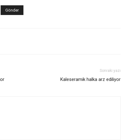
Sonraki yazı
yor
Kaleseramik halka arz ediliyor