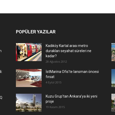
POPÜLER YAZILAR
Kadıköy Kartal arası metro
n
durakları seyahat süreleri ne
kadar?
28 Ağustos 2012
i:
İstMarina Ofis’te lansman öncesi
fırsat
4 Eylül 2015
​Kuzu Grup’tan Ankara’ya iki yeni
IQ
proje
19 Kasım 2015