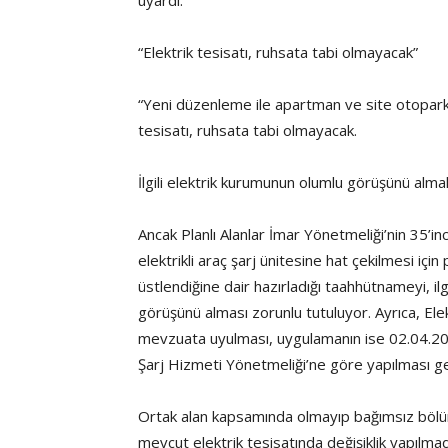
uyardı:
“Elektrik tesisatı, ruhsata tabi olmayacak”
“Yeni düzenleme ile apartman ve site otoparklar
tesisatı, ruhsata tabi olmayacak.
İlgili elektrik kurumunun olumlu görüşünü alma
Ancak Planlı Alanlar İmar Yönetmeliği’nin 35’inc
elektrikli araç şarj ünitesine hat çekilmesi iç
üstlendiğine dair hazırladığı taahhütnameyi, i
görüşünü alması zorunlu tutuluyor. Ayrıca, Elekt
mevzuata uyulması, uygulamanın ise 02.04.20
Şarj Hizmeti Yönetmeliği’ne göre yapılması ge
Ortak alan kapsamında olmayıp bağımsız bölüml
mevcut elektrik tesisatında değişiklik yapılmad