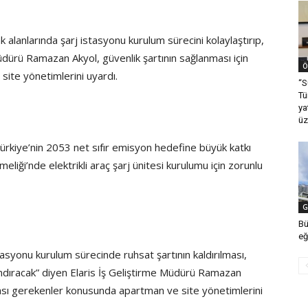
alanlarında şarj istasyonu kurulum sürecini kolaylaştırıp,
Müdürü Ramazan Akyol, güvenlik şartının sağlanması için
Ö
ite yönetimlerini uyardı.
“S
Tü
ya
üz
, Türkiye’nin 2053 net sıfır emisyon hedefine büyük katkı
eliği’nde elektrikli araç şarj ünitesi kurulumu için zorunlu
G
Bü
eğ
tasyonu kurulum sürecinde ruhsat şartının kaldırılması,
zlandıracak” diyen Elaris İş Geliştirme Müdürü Ramazan
lması gerekenler konusunda apartman ve site yönetimlerini