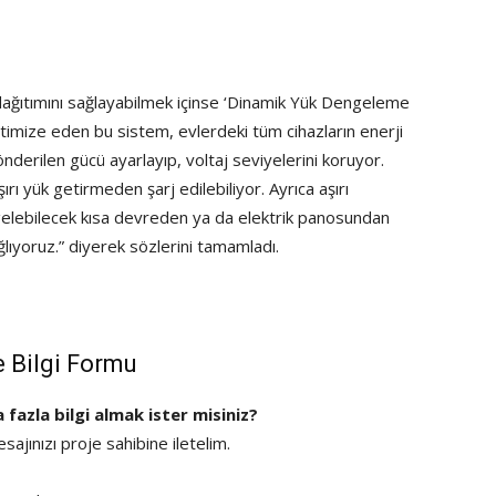
de dağıtımını sağlayabilmek içinse ‘Dinamik Yük Dengeleme
ptimize eden bu sistem, evlerdeki tüm cihazların enerji
önderilen gücü ayarlayıp, voltaj seviyelerini koruyor.
rı yük getirmeden şarj edilebiliyor. Ayrıca aşırı
lebilecek kısa devreden ya da elektrik panosundan
lıyoruz.” diyerek sözlerini tamamladı.
e Bilgi Formu
a fazla bilgi almak ister misiniz?
ajınızı proje sahibine iletelim.