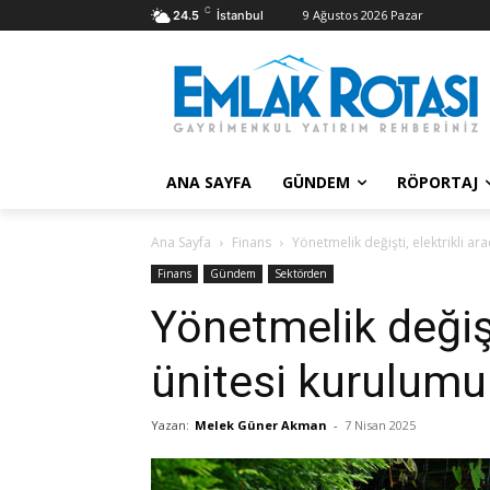
C
9 Ağustos 2026 Pazar
24.5
İstanbul
ANA SAYFA
GÜNDEM
RÖPORTAJ
Ana Sayfa
Finans
Yönetmelik değişti, elektrikli ara
Finans
Gündem
Sektörden
Yönetmelik değişti
ünitesi kurulumu 
Yazan:
Melek Güner Akman
-
7 Nisan 2025