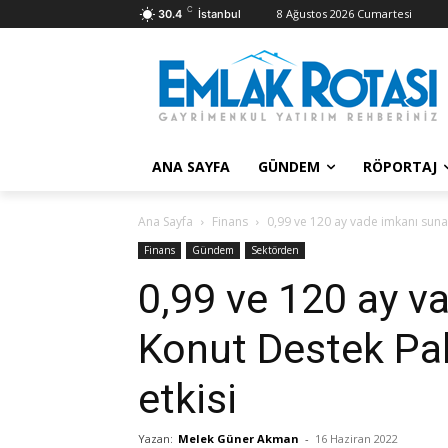
C
8 Ağustos 2026 Cumartesi
30.4
İstanbul
ANA SAYFA
GÜNDEM
RÖPORTAJ
Ana Sayfa
Finans
0,99 ve 120 ay vade imkanı sunan
Finans
Gündem
Sektörden
0,99 ve 120 ay v
Konut Destek Pake
etkisi
Yazan:
Melek Güner Akman
-
16 Haziran 2022