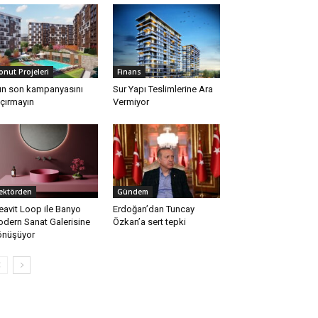
onut Projeleri
Finans
lın son kampanyasını
Sur Yapı Teslimlerine Ara
çırmayın
Vermiyor
ektörden
Gündem
eavit Loop ile Banyo
Erdoğan’dan Tuncay
dern Sanat Galerisine
Özkan’a sert tepki
nüşüyor