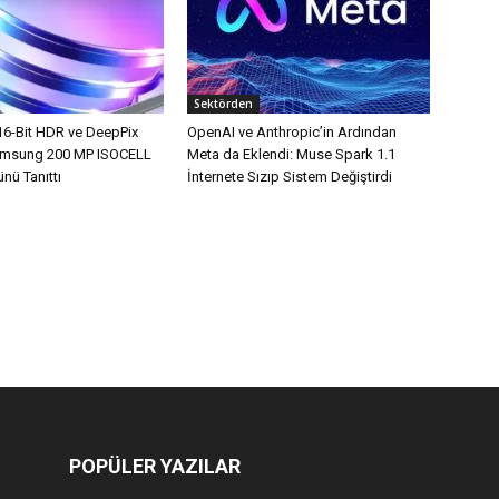
Sektörden
16-Bit HDR ve DeepPix
OpenAI ve Anthropic’in Ardından
Samsung 200 MP ISOCELL
Meta da Eklendi: Muse Spark 1.1
nü Tanıttı
İnternete Sızıp Sistem Değiştirdi
POPÜLER YAZILAR