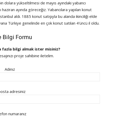
in dolara yükseltilmesi de mayıs ayındaki yabancı
ını haziran ayında göreceğiz. Yabancılara yapılan konut
 İstanbul aldı. 1885 konut satışıyla bu alanda ikinciliği elde
na Türkiye genelinde en çok konut satılan 4’üncü il oldu.
e Bilgi Formu
a fazla bilgi almak ister misiniz?
ajınızı proje sahibine iletelim.
Adınız
osta adresiniz
efon numaranız