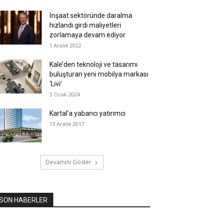
İnşaat sektöründe daralma
hızlandı girdi maliyetleri
zorlamaya devam ediyor
1 Aralık 2022
Kale’den teknoloji ve tasarımı
buluşturan yeni mobilya markası
‘Livi’
3 Ocak 2024
Kartal’a yabancı yatırımcı
13 Aralık 2017
Devamını Göster
SON HABERLER