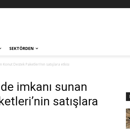
SEKTÖRDEN
 Konut Destek Paketleri’nin satışlara etkisi
ade imkanı sunan
tleri’nin satışlara