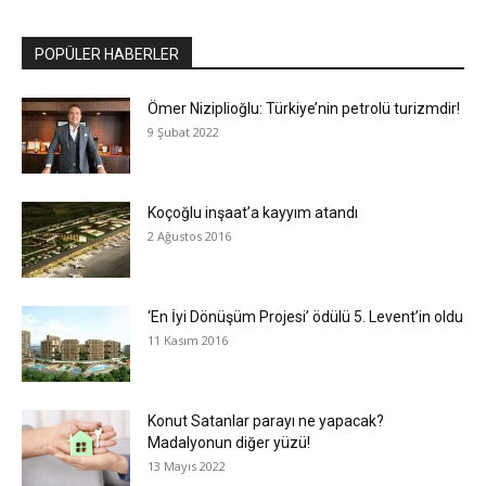
POPÜLER HABERLER
Ömer Niziplioğlu: Türkiye’nin petrolü turizmdir!
9 Şubat 2022
Koçoğlu inşaat’a kayyım atandı
2 Ağustos 2016
‘En İyi Dönüşüm Projesi’ ödülü 5. Levent’in oldu
11 Kasım 2016
Konut Satanlar parayı ne yapacak?
Madalyonun diğer yüzü!
13 Mayıs 2022