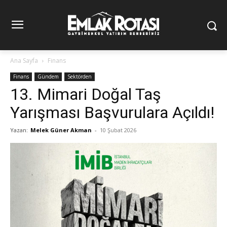
Ana Sayfa
Finans
Finans
Gündem
Sektörden
13. Mimari Doğal Taş
Yarışması Başvurulara Açıldı!
Yazan:
Melek Güner Akman
-
10 Şubat 2026