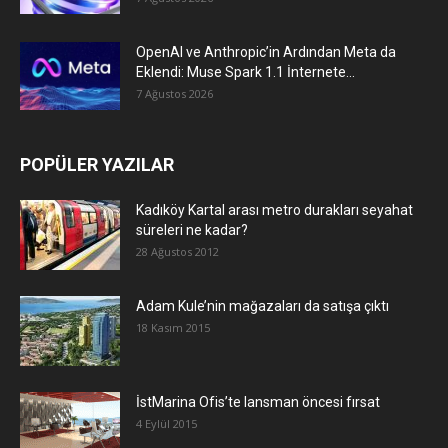
OpenAI ve Anthropic’in Ardından Meta da
Eklendi: Muse Spark 1.1 İnternete...
7 Ağustos 2026
POPÜLER YAZILAR
Kadıköy Kartal arası metro durakları seyahat
süreleri ne kadar?
28 Ağustos 2012
Adam Kule’nin mağazaları da satışa çıktı
18 Kasım 2015
İstMarina Ofis’te lansman öncesi fırsat
4 Eylül 2015