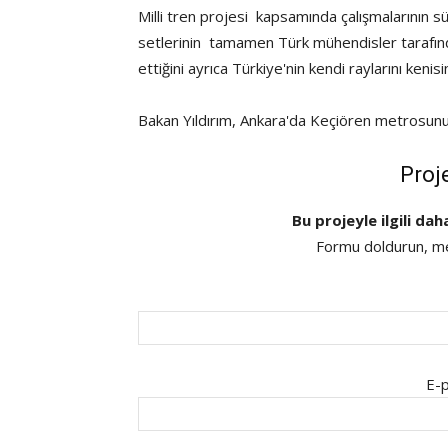
Milli tren projesi kapsamında çalışmalarının 
setlerinin tamamen Türk mühendisler tarafınd
ettiğini ayrıca Türkiye'nin kendi raylarını kenisi
Bakan Yıldırım, Ankara'da Keçiören metrosunun
Proj
Bu projeyle ilgili dah
Formu doldurun, mes
E-p