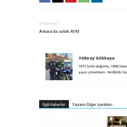
Önceki yazı
Ankara’da satılık AVM
Yıldıray Gökkaya
1975 İzmit doğumlu, 1996 İstan
yayın yönetmeni. YeniBirlik G
İlgili Haberler
Yazarın Diğer İçerikleri