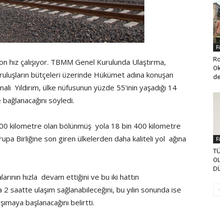
F
Ro
 son hız çalışıyor. TBMM Genel Kurulunda Ulaştırma,
Ok
uruluşların bütçeleri üzerinde Hükümet adına konuşan
de
ali Yıldırım, ülke nüfusunun yüzde 55'inin yaşadığı 14
e bağlanacağını söyledi.
n 100 kilometre olan bölünmüş yola 18 bin 400 kilometre
vrupa Birliğine son giren ülkelerden daha kaliteli yol ağına
F
TÜ
O
D
arının hızla devam ettiğini ve bu iki hattın
2 saatte ulaşım sağlanabileceğini, bu yılın sonunda ise
ımaya başlanacağını belirtti.