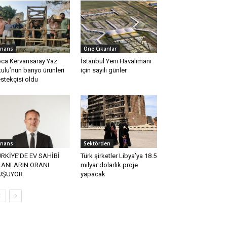
inans
Öne Çıkanlar
ca Kervansaray Yaz
İstanbul Yeni Havalimanı
ulu’nun banyo ürünleri
için sayılı günler
stekçisi oldu
inans
Sektörden
RKİYE’DE EV SAHİBİ
Türk şirketler Libya’ya 18.5
LANLARIN ORANI
milyar dolarlık proje
ÜŞÜYOR
yapacak