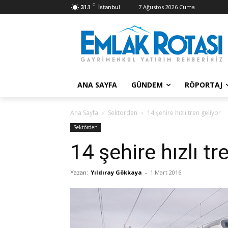
C
7 Ağustos 2026 Cuma
31.1
İstanbul
ANA SAYFA
GÜNDEM
RÖPORTAJ
Ana Sayfa
Sektörden
14 şehire hızlı tren geliyor
Sektörden
14 şehire hızlı tr
Yazan:
Yıldıray Gökkaya
-
1 Mart 2016