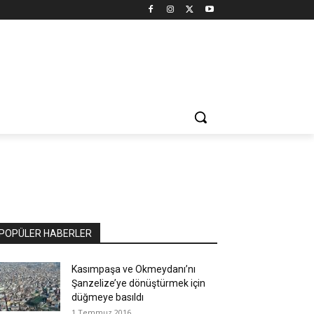
POPÜLER HABERLER
Kasımpaşa ve Okmeydanı’nı
Şanzelize’ye dönüştürmek için
düğmeye basıldı
1 Temmuz 2016