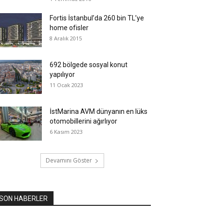
Fortis İstanbul’da 260 bin TL’ye
home ofisler
8 Aralık 2015
692 bölgede sosyal konut
yapılıyor
11 Ocak 2023
İstMarina AVM dünyanın en lüks
otomobillerini ağırlıyor
6 Kasım 2023
Devamını Göster
SON HABERLER