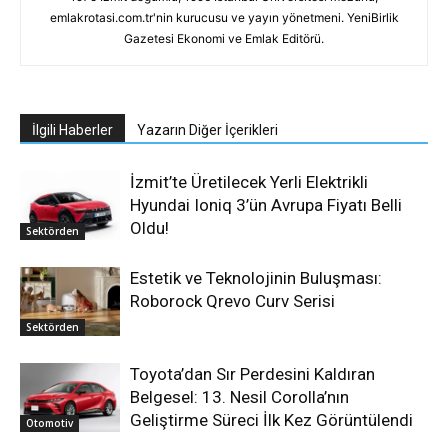
emlakrotasi.com.tr'nin kurucusu ve yayın yönetmeni. YeniBirlik
Gazetesi Ekonomi ve Emlak Editörü.
İlgili Haberler
Yazarın Diğer İçerikleri
İzmit’te Üretilecek Yerli Elektrikli
Hyundai Ioniq 3’ün Avrupa Fiyatı Belli
Oldu!
Sektörden
Estetik ve Teknolojinin Buluşması:
Roborock Qrevo Curv Serisi
Sektörden
Toyota’dan Sır Perdesini Kaldıran
Belgesel: 13. Nesil Corolla’nın
Geliştirme Süreci İlk Kez Görüntülendi
Otomotiv