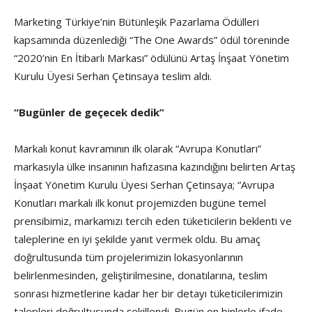
Marketing Türkiye’nin Bütünleşik Pazarlama Ödülleri
kapsamında düzenlediği “The One Awards” ödül töreninde
“2020’nin En İtibarlı Markası” ödülünü Artaş İnşaat Yönetim
Kurulu Üyesi Serhan Çetinsaya teslim aldı.
“Bugünler de geçecek dedik”
Markalı konut kavramının ilk olarak “Avrupa Konutları”
markasıyla ülke insanının hafızasına kazındığını belirten Artaş
İnşaat Yönetim Kurulu Üyesi Serhan Çetinsaya; “Avrupa
Konutları markalı ilk konut projemizden bugüne temel
prensibimiz, markamızı tercih eden tüketicilerin beklenti ve
taleplerine en iyi şekilde yanıt vermek oldu. Bu amaç
doğrultusunda tüm projelerimizin lokasyonlarının
belirlenmesinden, geliştirilmesine, donatılarına, teslim
sonrası hizmetlerine kadar her bir detayı tüketicilerimizin
talepleri doğrultusunda şekillendi. Bugün on binlerle ifade