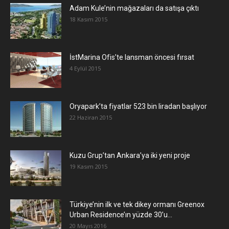
Adam Kule’nin mağazaları da satışa çıktı
18 Kasım 2015
İstMarina Ofis’te lansman öncesi fırsat
4 Eylül 2015
Oryapark’ta fiyatlar 523 bin liradan başlıyor
22 Haziran 2015
​Kuzu Grup’tan Ankara’ya iki yeni proje
19 Kasım 2015
Türkiye’nin ilk ve tek dikey ormanı Greenox
Urban Residence’ın yüzde 30’u...
20 Mayıs 2016