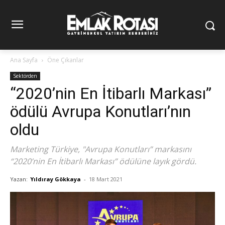
Ana Sayfa
Öne Çıkanlar
Sektörden
“2020’nin En İtibarlı Markası”
ödülü Avrupa Konutları’nın
oldu
Marketing Türkiye, "Avrupa Konutları” markasını
“2020’nin En İtibarlı Markası” ödülüne layık gördü.
Yazan:
Yıldıray Gökkaya
-
18 Mart 2021