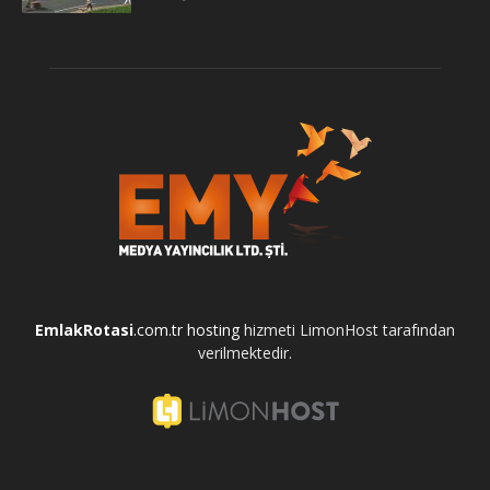
EmlakRotasi
.com.tr
hosting
hizmeti LimonHost tarafından
verilmektedir.