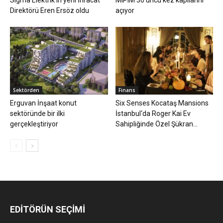
Sigma Elektrik’in yeni İhracat
MIPIM 30’uncu kez kapılarını
Direktörü Eren Ersöz oldu
açıyor
Sektörden
Finans
Erguvan İnşaat konut
Six Senses Kocataş Mansions
sektöründe bir ilki
İstanbul‘da Roger Kai Ev
gerçekleştiriyor
Sahipliğinde Özel Şükran...
EDİTÖRÜN SEÇİMİ