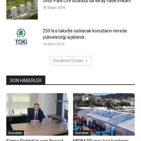
Onur Park Life İstanbul’da 48 ay vade imkanı
18 Nisan 2016
250 lira taksitle satılacak konutların nerede
yükseleceği açıklandı
16 Ekim 2015
Devamını Göster
SON HABERLER
Gündem
Gündem