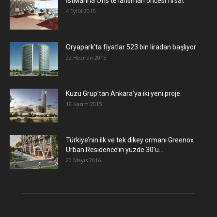
İstMarina Ofis’te lansman öncesi fırsat
4 Eylül 2015
Oryapark’ta fiyatlar 523 bin liradan başlıyor
22 Haziran 2015
​Kuzu Grup’tan Ankara’ya iki yeni proje
19 Kasım 2015
Türkiye’nin ilk ve tek dikey ormanı Greenox
Urban Residence’ın yüzde 30’u...
20 Mayıs 2016