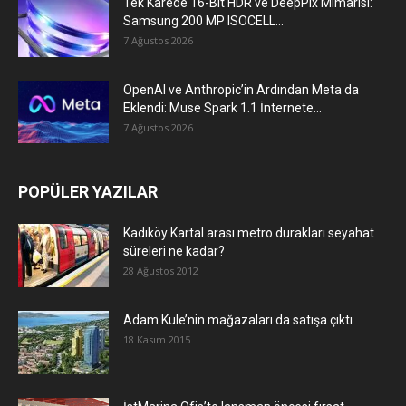
Tek Karede 16-Bit HDR ve DeepPix Mimarisi:
Samsung 200 MP ISOCELL...
7 Ağustos 2026
OpenAI ve Anthropic’in Ardından Meta da
Eklendi: Muse Spark 1.1 İnternete...
7 Ağustos 2026
POPÜLER YAZILAR
Kadıköy Kartal arası metro durakları seyahat
süreleri ne kadar?
28 Ağustos 2012
Adam Kule’nin mağazaları da satışa çıktı
18 Kasım 2015