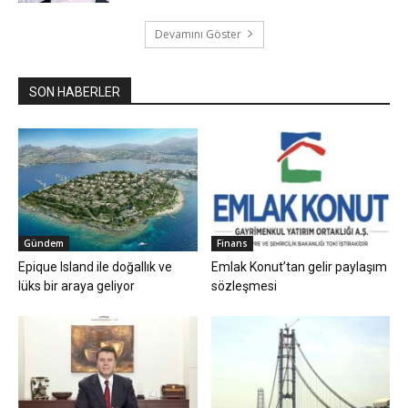
Devamını Göster
SON HABERLER
Gündem
Finans
Epique Island ile doğallık ve
Emlak Konut’tan gelir paylaşım
lüks bir araya geliyor
sözleşmesi