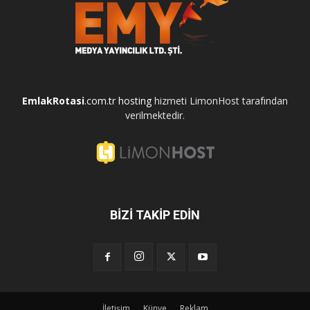
EmlakRotasi
.com.tr
hosting
hizmeti LimonHost tarafından
verilmektedir.
BİZİ TAKİP EDİN
İletişim
Künye
Reklam