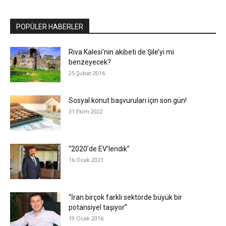
POPÜLER HABERLER
Riva Kalesi’nin akibeti de Şile’yi mi
benzeyecek?
25 Şubat 2016
Sosyal konut başvuruları için son gün!
31 Ekim 2022
“2020’de EV’lendik”
16 Ocak 2021
“İran birçok farklı sektörde büyük bir
potansiyel taşıyor”
19 Ocak 2016