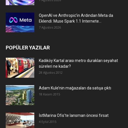
OpenAI ve Anthropic’in Ardından Meta da
Eklendi: Muse Spark 1.1 İnternete...
7 Ağustos 2026
POPÜLER YAZILAR
Kadıköy Kartal arası metro durakları seyahat
süreleri ne kadar?
28 Ağustos 2012
Adam Kule’nin mağazaları da satışa çıktı
18 Kasım 2015
İstMarina Ofis’te lansman öncesi fırsat
4 Eylül 2015