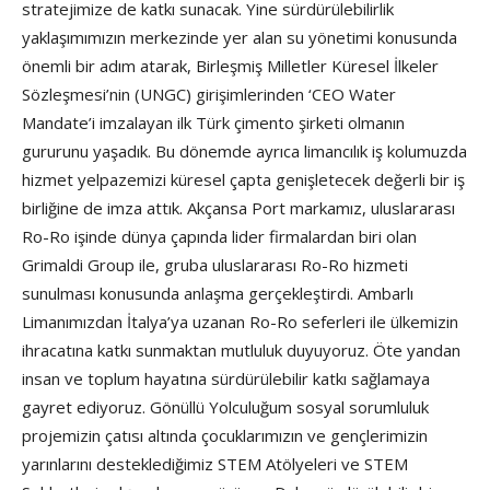
stratejimize de katkı sunacak. Yine sürdürülebilirlik
yaklaşımımızın merkezinde yer alan su yönetimi konusunda
önemli bir adım atarak, Birleşmiş Milletler Küresel İlkeler
Sözleşmesi’nin (UNGC) girişimlerinden ‘CEO Water
Mandate’i imzalayan ilk Türk çimento şirketi olmanın
gururunu yaşadık. Bu dönemde ayrıca limancılık iş kolumuzda
hizmet yelpazemizi küresel çapta genişletecek değerli bir iş
birliğine de imza attık. Akçansa Port markamız, uluslararası
Ro-Ro işinde dünya çapında lider firmalardan biri olan
Grimaldi Group ile, gruba uluslararası Ro-Ro hizmeti
sunulması konusunda anlaşma gerçekleştirdi. Ambarlı
Limanımızdan İtalya’ya uzanan Ro-Ro seferleri ile ülkemizin
ihracatına katkı sunmaktan mutluluk duyuyoruz. Öte yandan
insan ve toplum hayatına sürdürülebilir katkı sağlamaya
gayret ediyoruz. Gönüllü Yolculuğum sosyal sorumluluk
projemizin çatısı altında çocuklarımızın ve gençlerimizin
yarınlarını desteklediğimiz STEM Atölyeleri ve STEM