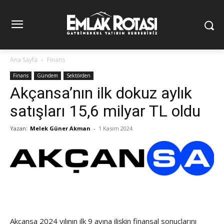
Ana Sayfa
Finans
Finans
Gündem
Sektörden
Akçansa’nın ilk dokuz aylık
satışları 15,6 milyar TL oldu
Yazan:
Melek Güner Akman
-
1 Kasım 2024
Akçansa 2024 yılının ilk 9 ayına ilişkin finansal sonuçlarını