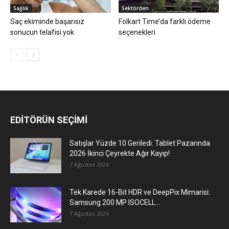
Sağlık
Sektörden
Saç ekiminde başarısız
Folkart Time’da farklı ödeme
sonucun telafisi yok
seçenekleri
EDİTÖRÜN SEÇİMİ
Satışlar Yüzde 10 Geriledi: Tablet Pazarında
2026 İkinci Çeyrekte Ağır Kayıp!
7 Ağustos 2026
Tek Karede 16-Bit HDR ve DeepPix Mimarisi:
Samsung 200 MP ISOCELL...
7 Ağustos 2026