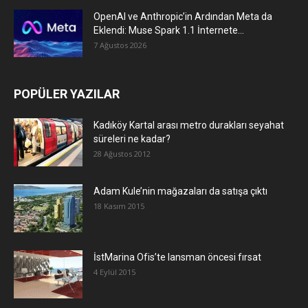
OpenAI ve Anthropic’in Ardından Meta da
Eklendi: Muse Spark 1.1 İnternete...
7 Ağustos 2026
POPÜLER YAZILAR
Kadıköy Kartal arası metro durakları seyahat
süreleri ne kadar?
28 Ağustos 2012
Adam Kule’nin mağazaları da satışa çıktı
18 Kasım 2015
İstMarina Ofis’te lansman öncesi fırsat
4 Eylül 2015