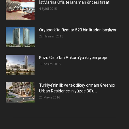
İstMarina Ofis’te lansman öncesi fırsat
4 Eylül 2015
Oryapark’ta fiyatlar 523 bin liradan başlıyor
22 Haziran 2015
​Kuzu Grup’tan Ankara’ya iki yeni proje
19 Kasım 2015
Türkiye’nin ilk ve tek dikey ormanı Greenox
Urban Residence’ın yüzde 30’u...
20 Mayıs 2016