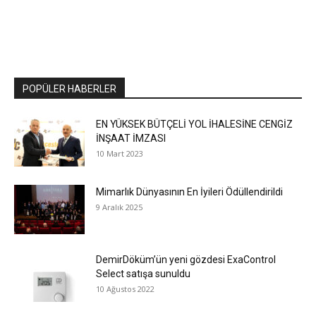
POPÜLER HABERLER
EN YÜKSEK BÜTÇELİ YOL İHALESİNE CENGİZ
İNŞAAT İMZASI
10 Mart 2023
Mimarlık Dünyasının En İyileri Ödüllendirildi
9 Aralık 2025
DemirDöküm’ün yeni gözdesi ExaControl
Select satışa sunuldu
10 Ağustos 2022