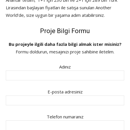
Anahtar teslim; 1+1 için 230 bin ve 2+1 için 289 bin Türk
Lirasından başlayan fiyatları ile satışa sunulan Another
World’de, size uygun bir yaşama adım atabilirsiniz.
Proje Bilgi Formu
Bu projeyle ilgili daha fazla bilgi almak ister misiniz?
Formu doldurun, mesajınızı proje sahibine iletelim.
Adınız
E-posta adresiniz
Telefon numaranız