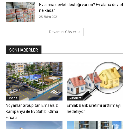
Ev alana devlet desteği var mı? Ev alana devlet
ne kadar...
25 Ekim 2021
Devamını Göster
SON HABERLER
Finans
Gündem
Noyanlar Group’tan Emsalsiz
Emlak Bank üretimi arttırmayı
Kampanya ile Ev Sahibi Olma
hedefliyor
Fırsatı