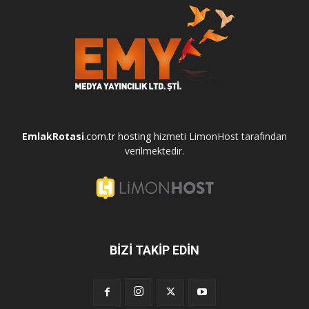
EmlakRotasi
.com.tr
hosting
hizmeti LimonHost tarafından
verilmektedir.
BİZİ TAKİP EDİN