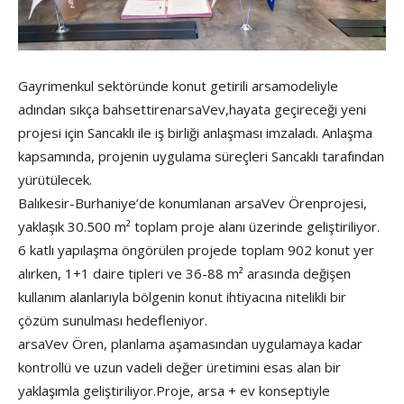
Gayrimenkul sektöründe konut getirili arsamodeliyle
adından sıkça bahsettirenarsaVev,hayata geçireceği yeni
projesi için Sancaklı ile iş birliği anlaşması imzaladı. Anlaşma
kapsamında, projenin uygulama süreçleri Sancaklı tarafından
yürütülecek.
Balıkesir-Burhaniye’de konumlanan arsaVev Örenprojesi,
yaklaşık 30.500 m² toplam proje alanı üzerinde geliştiriliyor.
6 katlı yapılaşma öngörülen projede toplam 902 konut yer
alırken, 1+1 daire tipleri ve 36-88 m² arasında değişen
kullanım alanlarıyla bölgenin konut ihtiyacına nitelikli bir
çözüm sunulması hedefleniyor.
arsaVev Ören, planlama aşamasından uygulamaya kadar
kontrollü ve uzun vadeli değer üretimini esas alan bir
yaklaşımla geliştiriliyor.Proje, arsa + ev konseptiyle