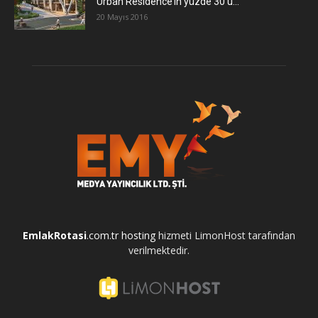
Urban Residence’ın yüzde 30’u...
20 Mayıs 2016
EmlakRotasi
.com.tr
hosting
hizmeti LimonHost tarafından
verilmektedir.