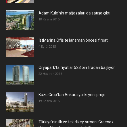
Adam Kule’nin mağazaları da satışa çıktı
18 Kasım 2015
İstMarina Ofis’te lansman öncesi fırsat
4 Eylül 2015
Oryapark’ta fiyatlar 523 bin liradan başlıyor
22 Haziran 2015
​Kuzu Grup’tan Ankara’ya iki yeni proje
19 Kasım 2015
Türkiye’nin ilk ve tek dikey ormanı Greenox