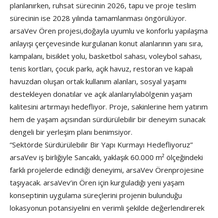
planlanırken, ruhsat sürecinin 2026, tapu ve proje teslim
sürecinin ise 2028 yılında tamamlanması öngörülüyor.
arsaVev Ören projesi,doğayla uyumlu ve konforlu yapılaşma
anlayışı çerçevesinde kurgulanan konut alanlarının yanı sıra,
kampalanı, bisiklet yolu, basketbol sahası, voleybol sahası,
tenis kortları, çocuk parkı, açık havuz, restoran ve kapalı
havuzdan oluşan ortak kullanım alanları, sosyal yaşamı
destekleyen donatılar ve açık alanlarıylabölgenin yaşam
kalitesini artırmayı hedefliyor. Proje, sakinlerine hem yatırım
hem de yaşam açısından sürdürülebilir bir deneyim sunacak
dengeli bir yerleşim planı benimsiyor.
“Sektörde Sürdürülebilir Bir Yapı Kurmayı Hedefliyoruz”
arsaVev iş birliğiyle Sancaklı, yaklaşık 60.000 m² ölçeğindeki
farklı projelerde edindiği deneyimi, arsaVev Örenprojesine
taşıyacak. arsaVev’in Ören için kurguladığı yeni yaşam
konseptinin uygulama süreçlerini projenin bulunduğu
lokasyonun potansiyelini en verimli şekilde değerlendirerek