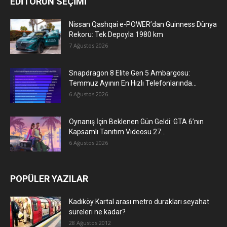
EDİTÖRÜN SEÇİMİ
Nissan Qashqai e-POWER’dan Guinness Dünya
Rekoru: Tek Depoyla 1980 km
7 Ağustos 2026
Snapdragon 8 Elite Gen 5 Ambargosu:
Temmuz Ayının En Hızlı Telefonlarında...
6 Ağustos 2026
Oynanış İçin Beklenen Gün Geldi: GTA 6’nın
Kapsamlı Tanıtım Videosu 27...
6 Ağustos 2026
POPÜLER YAZILAR
Kadıköy Kartal arası metro durakları seyahat
süreleri ne kadar?
28 Ağustos 2012