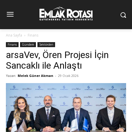
Ana Sayfa
Finans
Finans
Gündem
Sektörden
arsaVev, Ören Projesi İçin
Sancaklı ile Anlaştı
Yazan:
Melek Güner Akman
-
29 Ocak 2026