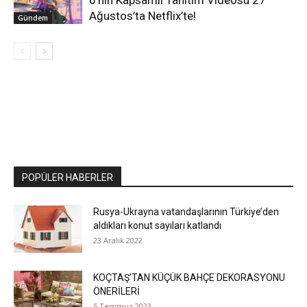
6’nın Kapsamlı Tanıtım Videosu 27
Ağustos’ta Netflix’te!
Gündem
POPÜLER HABERLER
Rusya-Ukrayna vatandaşlarının Türkiye’den
aldıkları konut sayıları katlandı
23 Aralık 2022
KOÇTAŞ’TAN KÜÇÜK BAHÇE DEKORASYONU
ÖNERİLERİ
5 Temmuz 2023