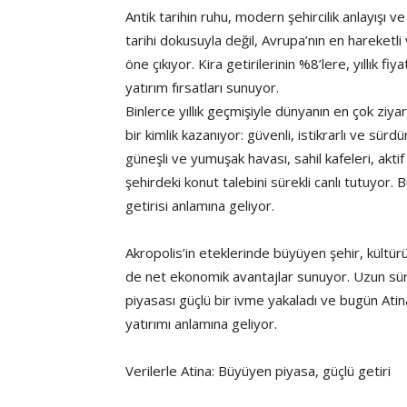
Antik tarihin ruhu, modern şehircilik anlayışı 
tarihi dokusuyla değil, Avrupa’nın en hareketl
öne çıkıyor. Kira getirilerinin %8’lere, yıllık f
yatırım fırsatları sunuyor.
Binlerce yıllık geçmişiyle dünyanın en çok ziyare
bir kimlik kazanıyor: güvenli, istikrarlı ve sürd
güneşli ve yumuşak havası, sahil kafeleri, akt
şehirdeki konut talebini sürekli canlı tutuyor. B
getirisi anlamına geliyor.
Akropolis’in eteklerinde büyüyen şehir, kültürü
de net ekonomik avantajlar sunuyor. Uzun sü
piyasası güçlü bir ivme yakaladı ve bugün Atina
yatırımı anlamına geliyor.
Verilerle Atina: Büyüyen piyasa, güçlü getiri