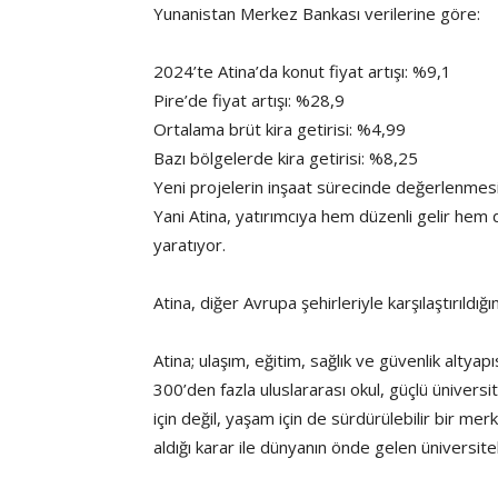
Yunanistan Merkez Bankası verilerine göre:
2024’te Atina’da konut fiyat artışı: %9,1
Pire’de fiyat artışı: %28,9
Ortalama brüt kira getirisi: %4,99
Bazı bölgelerde kira getirisi: %8,25
Yeni projelerin inşaat sürecinde değerlenme
Yani Atina, yatırımcıya hem düzenli gelir hem
yaratıyor.
Atina, diğer Avrupa şehirleriyle karşılaştırıldı
Atina; ulaşım, eğitim, sağlık ve güvenlik alty
300’den fazla uluslararası okul, güçlü üniversit
için değil, yaşam için de sürdürülebilir bir me
aldığı karar ile dünyanın önde gelen üniversit