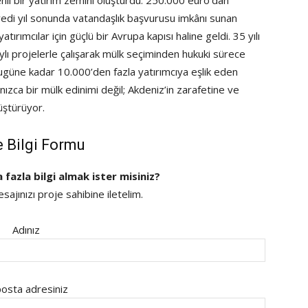
li bir yatırım zemini oluşturdu. 250.000 euro’dan
e yedi yıl sonunda vatandaşlık başvurusu imkânı sunan
rımcılar için güçlü bir Avrupa kapısı haline geldi. 35 yılı
lı projelerle çalışarak mülk seçiminden hukuki sürece
Bugüne kadar 10.000’den fazla yatırımcıya eşlik eden
ızca bir mülk edinimi değil; Akdeniz’in zarafetine ve
üştürüyor.
e Bilgi Formu
a fazla bilgi almak ister misiniz?
ajınızı proje sahibine iletelim.
Adınız
osta adresiniz