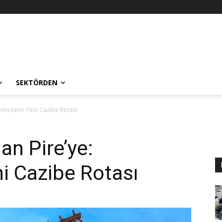
SEKTÖRDEN
ırımcıların Yeni Cazibe Rotası
an Pire’ye:
ni Cazibe Rotası