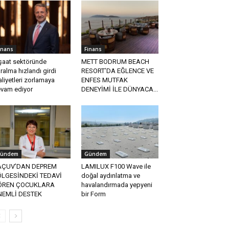
inans
Finans
şaat sektöründe
METT BODRUM BEACH
ralma hızlandı girdi
RESORT’DA EĞLENCE VE
liyetleri zorlamaya
ENFES MUTFAK
vam ediyor
DENEYİMİ İLE DÜNYACA...
ündem
Gündem
AÇUV’DAN DEPREM
LAMILUX F100 Wave ile
ÖLGESİNDEKİ TEDAVİ
doğal aydınlatma ve
ÖREN ÇOCUKLARA
havalandırmada yepyeni
NEMLİ DESTEK
bir Form