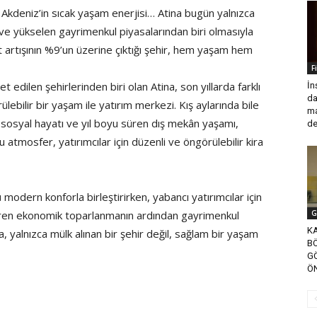
ve Akdeniz’in sıcak yaşam enerjisi… Atina bugün yalnızca
i ve yükselen gayrimenkul piyasalarından biri olmasıyla
iyat artışının %9’un üzerine çıktığı şehir, hem yaşam hem
F
t edilen şehirlerinden biri olan Atina, son yıllarda farklı
İn
da
ürülebilir bir yaşam ile yatırım merkezi. Kış aylarında bile
ma
if sosyal hayatı ve yıl boyu süren dış mekân yaşamı,
de
u atmosfer, yatırımcılar için düzenli ve öngörülebilir kira
 modern konforla birleştirirken, yabancı yatırımcılar için
ren ekonomik toparlanmanın ardından gayrimenkul
G
K
, yalnızca mülk alınan bir şehir değil, sağlam bir yaşam
B
G
Ö