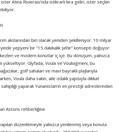
er Atina Rivierası’nda istikrarlı kira geliri, ister seçkin
biliyor.
si
rım akslarından biri olarak yeniden şekilleniyor. 10 milyar
neyinde yepyeni bir “15 dakikalık şehir” konsepti doğuyor:
merkezleri ve modern konutlar iç içe. Bu dönüşüm, yalnızca
ini yükseltiyor. Glyfada, Voula ve Vouliagmeni, bu
azalar, golf sahaları ve mavi bayraklı plajlarıyla
en, Voula daha sakin, aile odaklı yapısıyla dikkat
sahipliği yaparak Yunanistan’ın en prestijli adreslerinden
dan Astons rehberliğine
yapılan düzenlemeyle yalnızca yenilenmiş veya konuta