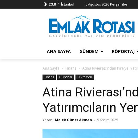
C
6 Ağustos 2026 Perşembe
23.8
İstanbul
ANA SAYFA
GÜNDEM
RÖPORTAJ
Ana Sayfa
Finans
Atina Rivierası’ndan Pire’ye: Yat
Finans
Gündem
Sektörden
Atina Rivierası’nd
Yatırımcıların Ye
Yazan:
Melek Güner Akman
-
5 Kasım 2025