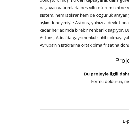
dönüştürülmüş mülkleri kapsayarak daha güven
başlayan yatırımlarla beş yıllık oturum izni v
sistem, hem istikrar hem de özgürlük arayan yatı
aşkın deneyimiyle Astons, yalnızca devlet onay
kadar her adımda birebir rehberlik sağlıyor. 
Astons, Atina’da gayrimenkul sahibi olmayı yaln
Avrupa’nın istikrarına ortak olma fırsatına dön
Proj
Bu projeyle ilgili dah
Formu doldurun, mes
E-p