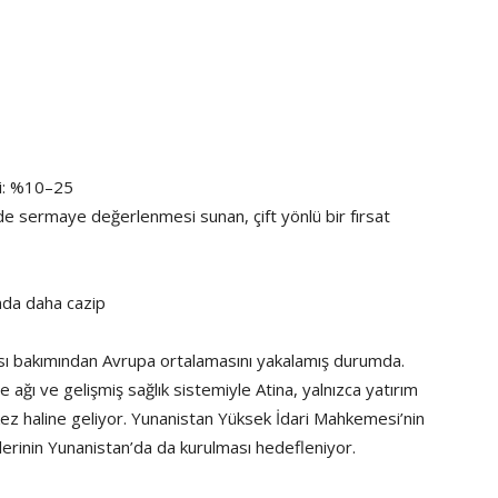
si: %10–25
 de sermaye değerlenmesi sunan, çift yönlü bir fırsat
ğında daha cazip
apısı bakımından Avrupa ortalamasını yakalamış durumda.
e ağı ve gelişmiş sağlık sistemiyle Atina, yalnızca yatırım
rkez haline geliyor. Yunanistan Yüksek İdari Mahkemesi’nin
elerinin Yunanistan’da da kurulması hedefleniyor.