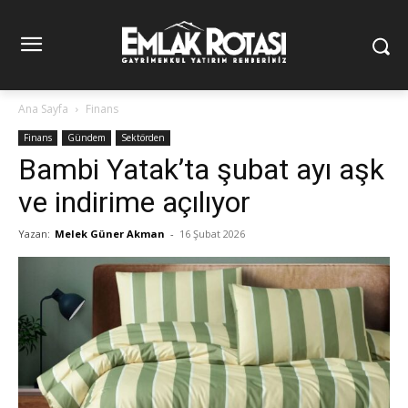
Ana Sayfa
Finans
Finans
Gündem
Sektörden
Bambi Yatak’ta şubat ayı aşk
ve indirime açılıyor
Yazan:
Melek Güner Akman
-
16 Şubat 2026