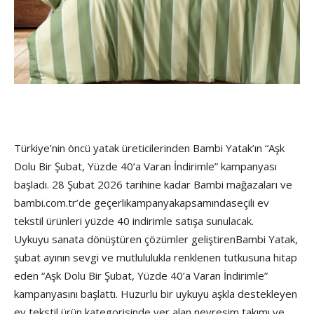
Türkiye’nin öncü yatak üreticilerinden Bambi Yatak’ın “Aşk
Dolu Bir Şubat, Yüzde 40’a Varan İndirimle” kampanyası
başladı. 28 Şubat 2026 tarihine kadar Bambi mağazaları ve
bambi.com.tr’de geçerlikampanyakapsamındaseçili ev
tekstil ürünleri yüzde 40 indirimle satışa sunulacak.
Uykuyu sanata dönüştüren çözümler geliştirenBambi Yatak,
şubat ayının sevgi ve mutlululukla renklenen tutkusuna hitap
eden “Aşk Dolu Bir Şubat, Yüzde 40’a Varan İndirimle”
kampanyasını başlattı. Huzurlu bir uykuyu aşkla destekleyen
ev tekstil ürün kategorisinde yer alan nevresim takımı ve