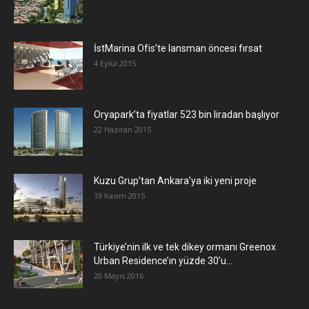
İstMarina Ofis’te lansman öncesi fırsat
4 Eylül 2015
Oryapark’ta fiyatlar 523 bin liradan başlıyor
22 Haziran 2015
​Kuzu Grup’tan Ankara’ya iki yeni proje
19 Kasım 2015
Türkiye’nin ilk ve tek dikey ormanı Greenox
Urban Residence’ın yüzde 30’u...
20 Mayıs 2016