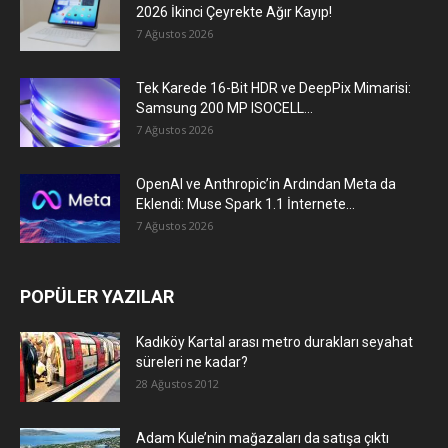
2026 İkinci Çeyrekte Ağır Kayıp!
7 Ağustos 2026
Tek Karede 16-Bit HDR ve DeepPix Mimarisi:
Samsung 200 MP ISOCELL...
7 Ağustos 2026
OpenAI ve Anthropic’in Ardından Meta da
Eklendi: Muse Spark 1.1 İnternete...
7 Ağustos 2026
POPÜLER YAZILAR
Kadıköy Kartal arası metro durakları seyahat
süreleri ne kadar?
28 Ağustos 2012
Adam Kule’nin mağazaları da satışa çıktı