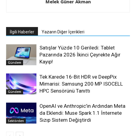
Melek Güner Akman
İlgili Haberler
Yazarın Diğer İçerikleri
Satışlar Yüzde 10 Geriledi: Tablet
Pazarında 2026 İkinci Çeyrekte Ağır
Kayıp!
Gündem
Tek Karede 16-Bit HDR ve DeepPix
Mimarisi: Samsung 200 MP ISOCELL
HPC Sensörünü Tanıttı
Gündem
OpenAI ve Anthropic’in Ardından Meta
da Eklendi: Muse Spark 1.1 İnternete
Sızıp Sistem Değiştirdi
Sektörden