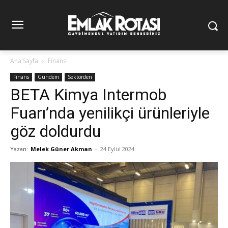
Ana Sayfa
Finans
Finans
Gündem
Sektörden
BETA Kimya Intermob
Fuarı’nda yenilikçi ürünleriyle
göz doldurdu
Yazan:
Melek Güner Akman
-
24 Eylül 2024