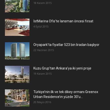
18 Kasım 2015
İstMarina Ofis’te lansman öncesi fırsat
4 Eylül 2015
Oryapark’ta fiyatlar 523 bin liradan başlıyor
22 Haziran 2015
​Kuzu Grup’tan Ankara’ya iki yeni proje
19 Kasım 2015
Türkiye’nin ilk ve tek dikey ormanı Greenox
Urban Residence’ın yüzde 30’u...
20 Mayıs 2016