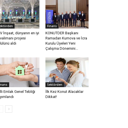
ektörden
Finans
V İnşaat, dünyanın en iyi
KONUTDER Başkanı
valimanı projesi
Ramadan Kumova ve İcra
ülünü aldı
Kurulu Üyeleri Yeni
Çalışma Dönemini...
inans
Sektörden
lli Emlak Genel Tebliği
İlk Kez Konut Alacaklar
yımlandı
Dikkat!