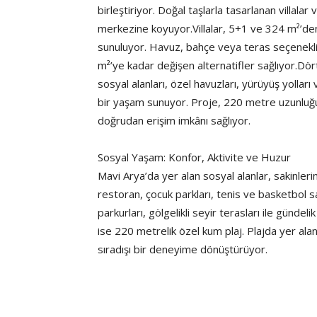
birleştiriyor. Doğal taşlarla tasarlanan villalar 
merkezine koyuyor.Villalar, 5+1 ve 324 m²’de
sunuluyor. Havuz, bahçe veya teras seçenekl
m²’ye kadar değişen alternatifler sağlıyor.D
sosyal alanları, özel havuzları, yürüyüş yollar
bir yaşam sunuyor. Proje, 220 metre uzunluğund
doğrudan erişim imkânı sağlıyor.
Sosyal Yaşam: Konfor, Aktivite ve Huzur
Mavi Arya’da yer alan sosyal alanlar, sakinler
restoran, çocuk parkları, tenis ve basketbol s
parkurları, gölgelikli seyir terasları ile gündel
ise 220 metrelik özel kum plaj. Plajda yer alan
sıradışı bir deneyime dönüştürüyor.