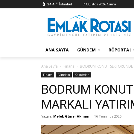
C
7 Ağustos 2026 Cuma
24.4
İstanbul
ANA SAYFA
GÜNDEM
RÖPORTAJ
Ana Sayfa
Finans
BODRUM KONUT SEKTÖRÜNDE MA
Finans
Gündem
Sektörden
BODRUM KONUT
MARKALI YATIRI
Yazan:
Melek Güner Akman
-
16 Temmuz 2025