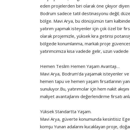
eden projelerden biri olarak öne çıkıyor diye
Bodrum sadece tatil destinasyonu değil; düzen
bölge. Mavi Arya, bu dönüşümün tam kalbind
yatırım yapmak isteyenler için çok özel bir fı
olarak projemizle, yüksek kira getirisi potansiy
bölgede konumlanma, markalı proje güvencesi, d
yatırımcımıza kısa vadede gelir, uzun vadede 
Hemen Teslim Hemen Yaşam Avantajı…
Mavi Arya, Bodrum’da yaşamak isteyenler ve yü
hemen tapu ve hemen yaşam fırsatlarının yanı 
sunuluyor.Bu, yatırımcılar için hem nakit akı
maliyet avantajlarını değerlendirme fırsatı anl
Yüksek Standartta Yaşam.
Mavi Arya, güverte konumunda kesintisiz Ege
komşu Yunan adalarını kucaklayan proje, doğa