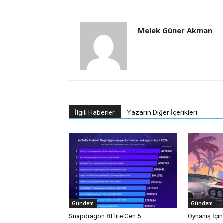
Melek Güner Akman
İlgili Haberler
Yazarın Diğer İçerikleri
Gündem
Gündem
Snapdragon 8 Elite Gen 5
Oynanış İçi