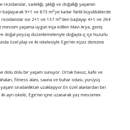
ve rezidanslar, sadeliği, şıklığı ve doğallığı yaşamın
n başlayarak 9+1 ve 873 m²’ye kadar farklı büyüklüklerde
i rezidanslar ise 2+1 ve 137 m²’den başlayıp 4+1 ve 264
ört mevsim yaşama uygun inşa edilen Mavi Arya, geniş
ı ve doğal peyzaj düzenlemeleriyle doğayla iç içe huzurlu
a özel plajı ve iki iskelesiyle Ege’nin eşsiz denizine
ine dolu dolu bir yaşam sunuyor. Ortak havuz, kafe ve
ahaları, fitness alanı, sauna ve buhar odası, yürüyüş
ik yaşam sıradanlıktan uzaklaşıyor.En özel alanlardan biri
 iki ayrı iskele, Ege’nin içine uzanarak yaz mevsimini