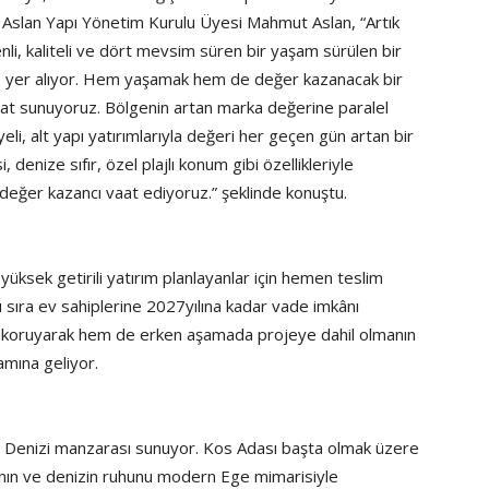
n Aslan Yapı Yönetim Kurulu Üyesi Mahmut Aslan, “Artık
li, kaliteli ve dört mevsim süren bir yaşam sürülen bir
e yer alıyor. Hem yaşamak hem de değer kazanacak bir
rsat sunuyoruz. Bölgenin artan marka değerine paralel
eli, alt yapı yatırımlarıyla değeri her geçen gün artan bir
enize sıfır, özel plajlı konum gibi özellikleriyle
değer kazancı vaat ediyoruz.” şeklinde konuştu.
ksek getirili yatırım planlayanlar için hemen teslim
sıra ev sahiplerine 2027yılına kadar vade imkânı
şını koruyarak hem de erken aşamada projeye dahil olmanın
amına geliyor.
 Denizi manzarası sunuyor. Kos Adası başta olmak üzere
nın ve denizin ruhunu modern Ege mimarisiyle