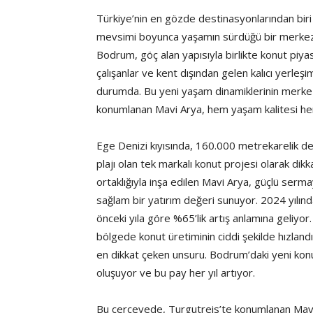
Türkiye’nin en gözde destinasyonlarından biri 
mevsimi boyunca yaşamın sürdüğü bir merkez ha
Bodrum, göç alan yapısıyla birlikte konut piya
çalışanlar ve kent dışından gelen kalıcı yerleş
durumda. Bu yeni yaşam dinamiklerinin merkezi
konumlanan Mavi Arya, hem yaşam kalitesi hem 
Ege Denizi kıyısında, 160.000 metrekarelik de
plajı olan tek markalı konut projesi olarak di
ortaklığıyla inşa edilen Mavi Arya, güçlü sermay
sağlam bir yatırım değeri sunuyor. 2024 yılın
önceki yıla göre %65’lik artış anlamına geliyor.
bölgede konut üretiminin ciddi şekilde hızlandığ
en dikkat çeken unsuru. Bodrum’daki yeni konu
oluşuyor ve bu pay her yıl artıyor.
Bu çerçevede, Turgutreis’te konumlanan Mavi 