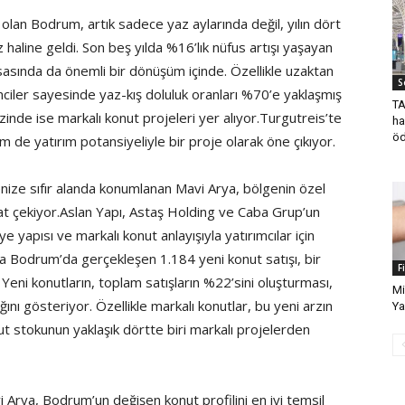
olan Bodrum, artık sadece yaz aylarında değil, yılın dört
line geldi. Son beş yılda %16’lık nüfus artışı yaşayan
sasında da önemli bir dönüşüm içinde. Özellikle uzaktan
S
imciler sayesinde yaz-kış doluluk oranları %70’e yaklaşmış
TA
nde ise markalı konut projeleri yer alıyor.Turgutreis’te
ha
öd
de yatırım potansiyeliyle bir proje olarak öne çıkıyor.
nize sıfır alanda konumlanan Mavi Arya, bölgenin özel
kkat çekiyor.Aslan Yapı, Astaş Holding ve Caba Grup’un
e yapısı ve markalı konut anlayışıyla yatırımcılar için
da Bodrum’da gerçekleşen 1.184 yeni konut satışı, bir
F
 Yeni konutların, toplam satışların %22’sini oluşturması,
Mi
ını gösteriyor. Özellikle markalı konutlar, bu yeni arzın
Ya
t stokunun yaklaşık dörtte biri markalı projelerden
Arya, Bodrum’un değişen konut profilini en iyi temsil