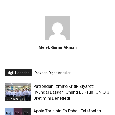
Melek Güner Akman
İlgili Haberler
Yazarın Diğer İçerikleri
Patrondan İzmit’e Kritik Ziyaret:
Hyundai Başkanı Chung Eui-sun IONIQ 3
Üretimini Denetledi
Gündem
Apple Tarihinin En Pahalı Telefonları