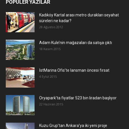
POPÜLER YAZILAR
Kadıköy Kartal arası metro durakları seyahat
süreleri ne kadar?
28 Ağustos 2012
Adam Kule’nin mağazaları da satışa çıktı
18 Kasım 2015
İstMarina Ofis’te lansman öncesi fırsat
4 Eylül 2015
Oryapark’ta fiyatlar 523 bin liradan başlıyor
22 Haziran 2015
​Kuzu Grup’tan Ankara’ya iki yeni proje