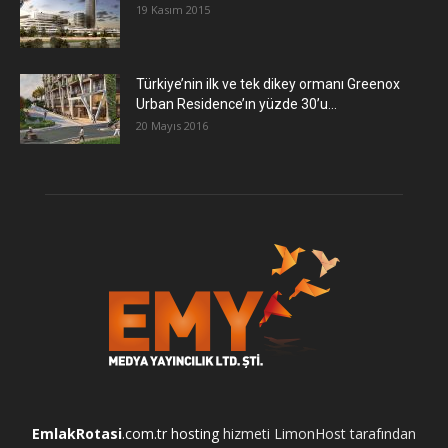
19 Kasım 2015
Türkiye’nin ilk ve tek dikey ormanı Greenox
Urban Residence’ın yüzde 30’u...
20 Mayıs 2016
EmlakRotasi
.com.tr
hosting
hizmeti LimonHost tarafından