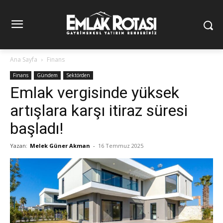
Ana Sayfa
Finans
Finans
Gündem
Sektörden
Emlak vergisinde yüksek
artışlara karşı itiraz süresi
başladı!
Yazan:
Melek Güner Akman
-
16 Temmuz 2025