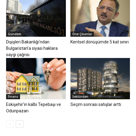
Gündem
Öne Çıkanlar
Dışişleri Bakanlığı’ndan
Kentsel dönüşümde 5 kat sınırı
Bulgaristan’a siyasi haklara
saygı çağrısı
Finans
Sektörden
Eskişehir’in kalbi Tepebaşı ve
Seçim sonrası satışlar arttı
Odunpazarı