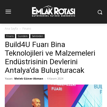
Ana Sayfa
Finans
Finans
Gündem
Sektörden
Build4U Fuarı Bina
Teknolojileri ve Malzemeleri
Endüstrisinin Devlerini
Antalya’da Buluşturacak
Yazan:
Melek Güner Akman
-
4 Kasım 2024