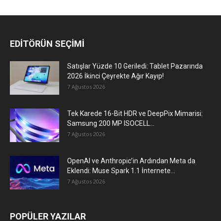
EDİTÖRÜN SEÇİMİ
Satışlar Yüzde 10 Geriledi: Tablet Pazarında
2026 İkinci Çeyrekte Ağır Kayıp!
7 Ağustos 2026
Tek Karede 16-Bit HDR ve DeepPix Mimarisi:
Samsung 200 MP ISOCELL...
7 Ağustos 2026
OpenAI ve Anthropic’in Ardından Meta da
Eklendi: Muse Spark 1.1 İnternete...
7 Ağustos 2026
POPÜLER YAZILAR