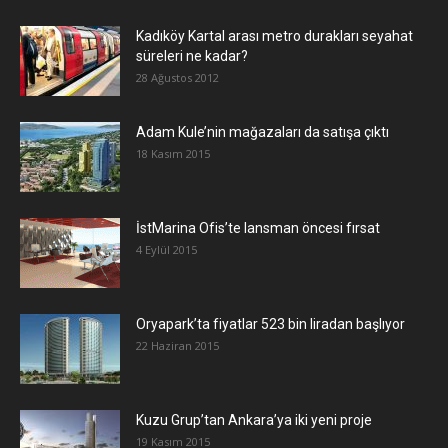
Kadıköy Kartal arası metro durakları seyahat
süreleri ne kadar?
28 Ağustos 2012
Adam Kule’nin mağazaları da satışa çıktı
18 Kasım 2015
İstMarina Ofis’te lansman öncesi fırsat
4 Eylül 2015
Oryapark’ta fiyatlar 523 bin liradan başlıyor
22 Haziran 2015
​Kuzu Grup’tan Ankara’ya iki yeni proje
19 Kasım 2015