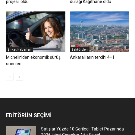
projesi’ oldu
durağı Kağıthane oldu
Şirket Haberleri
Sektörden
Michelin’den ekonomik sürüş
Ankaralıların tercihi 4+1
önerileri
EDİTÖRÜN SEÇİMİ
Satışlar Yüzde 10 Geriledi: Tablet Pazarında
2026 İkinci Çeyrekte Ağır Kayıp!