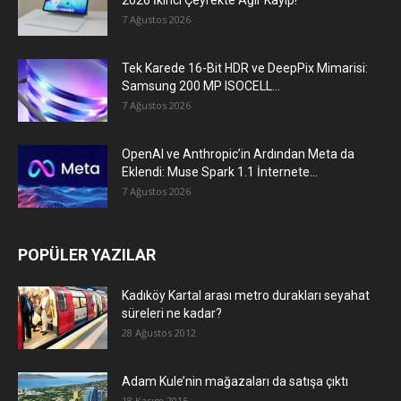
7 Ağustos 2026
Tek Karede 16-Bit HDR ve DeepPix Mimarisi:
Samsung 200 MP ISOCELL...
7 Ağustos 2026
OpenAI ve Anthropic’in Ardından Meta da
Eklendi: Muse Spark 1.1 İnternete...
7 Ağustos 2026
POPÜLER YAZILAR
Kadıköy Kartal arası metro durakları seyahat
süreleri ne kadar?
28 Ağustos 2012
Adam Kule’nin mağazaları da satışa çıktı
18 Kasım 2015