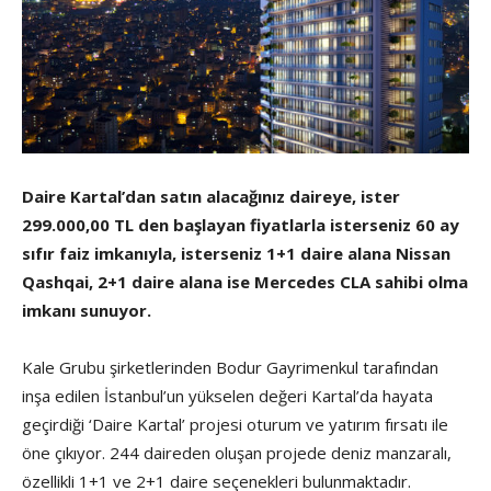
Daire Kartal’dan satın alacağınız daireye, ister
299.000,00 TL den başlayan fiyatlarla isterseniz 60 ay
sıfır faiz imkanıyla, i
sterseniz 1+1 daire alana Nissan
Qashqai, 2+1 daire alana ise Mercedes CLA sahibi olma
imkanı sunuyor.
Kale Grubu şirketlerinden Bodur Gayrimenkul tarafından
inşa edilen İstanbul’un yükselen değeri Kartal’da hayata
geçirdiği ‘Daire Kartal’ projesi oturum ve yatırım fırsatı ile
öne çıkıyor. 244 daireden oluşan projede deniz manzaralı,
özellikli 1+1 ve 2+1 daire seçenekleri bulunmaktadır.