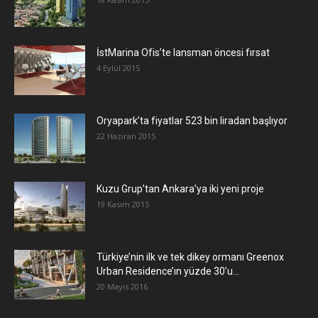
İstMarina Ofis’te lansman öncesi fırsat
4 Eylül 2015
Oryapark’ta fiyatlar 523 bin liradan başlıyor
22 Haziran 2015
​Kuzu Grup’tan Ankara’ya iki yeni proje
19 Kasım 2015
Türkiye’nin ilk ve tek dikey ormanı Greenox
Urban Residence’ın yüzde 30’u...
20 Mayıs 2016