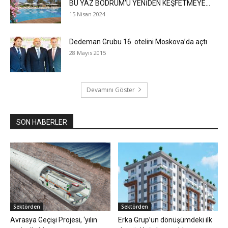
BU YAZ BODRUM’U YENİDEN KEŞFETMEYE...
15 Nisan 2024
Dedeman Grubu 16. otelini Moskova’da açtı
28 Mayıs 2015
Devamını Göster
SON HABERLER
Sektörden
Sektörden
Avrasya Geçişi Projesi, ‘yılın
Erka Grup’un dönüşümdeki ilk